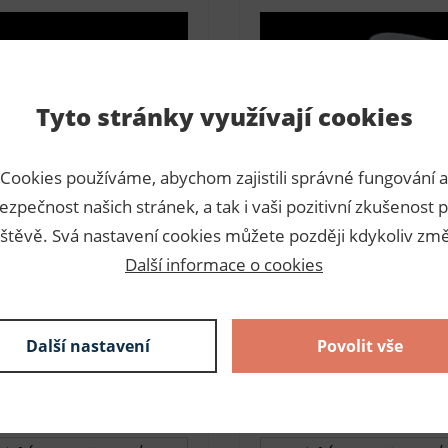
Tyto stránky využívají cookies
Cookies používáme, abychom zajistili správné fungování a
ezpečnost našich stránek, a tak i vaši pozitivní zkušenost p
štěvě. Svá nastavení cookies můžete později kdykoliv změ
Další informace o cookies
ávka potažená B14
Vycpávka potažená B1
lo
220006
Číslo
220015
robce
EU
Výrobce
EU
Další nastavení
Povolit vše
skladem
sk
12,00 Kč s DPH / pár
14,40 Kč s DPH
yberte variantu produktu -
- Vyberte variantu produkt