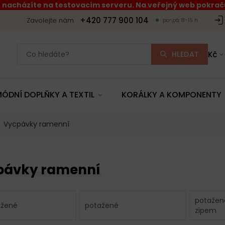
 nacházíte na testovacím serveru. Na veřejný web pokraču
+420 777 900 104
Zavolejte nám
po-pá 8-15 h.
HLEDAT
Kč
ÓDNÍ DOPLŇKY A TEXTIL
KORÁLKY A KOMPONENTY
Vycpávky ramenní
pávky ramenní
potažen
ažené
potažené
zipem