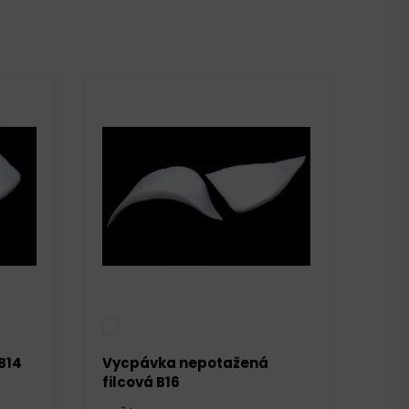
B14
Vycpávka nepotažená
filcová B16