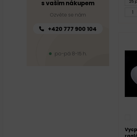
25 p
s vašim nákupem
Ozvěte se nám
+420 777 900 104
po-pá 8-15 h.
Vycp
ragl