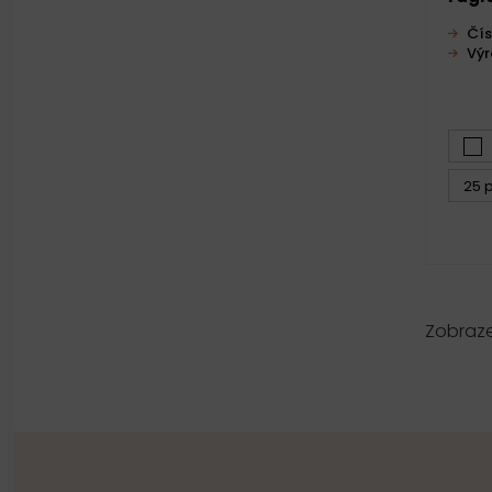
Čís
Vý
25 p
Zobraz