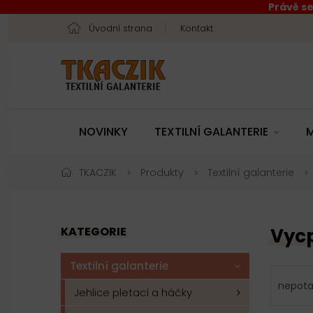
Právě se
Úvodní strana
Kontakt
NOVINKY
TEXTILNÍ GALANTERIE
M
TKACZIK
Produkty
Textilní galanterie
KATEGORIE
Vyc
Textilní galanterie
nepot
Jehlice pletací a háčky