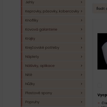
Jehly
Řadit 
Keprovky, pásovky, kobercovky
Knoflíky
Kovová galanterie
Krajky
Krejčovské potřeby
Náplety
Nášivky, aplikace
Nitě
Nůžky
Plastové spony
Vycp
Popruhy
Čís