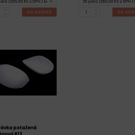
árů (300,00 Kč s DPH / bal.)
25 párů (360,00 Kč s DPH / 
DO KOŠÍKU
DO KOŠ
ávka potažená
ánová R13