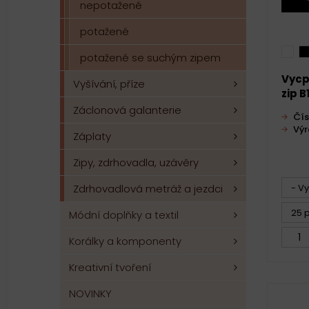
nepotažené
potažené
potažené se suchým zipem
Vycp
Vyšívání, příze
zip B
Záclonová galanterie
Čís
Vý
Záplaty
Zipy, zdrhovadla, uzávěry
Zdrhovadlová metráž a jezdci
- V
25 p
Módní doplňky a textil
Korálky a komponenty
Kreativní tvoření
NOVINKY