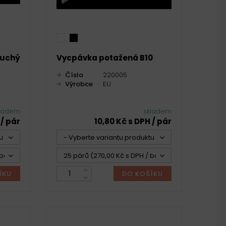
suchý
Vycpávka potažená B10
Číslo
220005
Výrobce
EU
ladem
skladem
 / pár
10,80 Kč s DPH / pár
u -
- Vyberte variantu produktu -
bal.)
25 párů (270,00 Kč s DPH / bal.)
ÍKU
DO KOŠÍKU