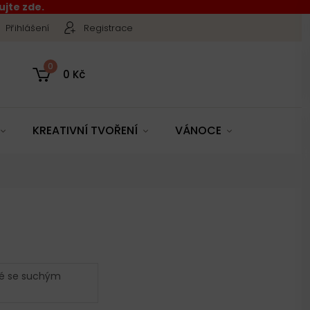
jte zde.
Přihlášení
Registrace
0
0 Kč
KREATIVNÍ TVOŘENÍ
VÁNOCE
é se suchým