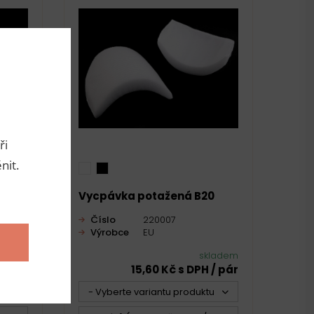
ři
nit.
6
Vycpávka potažená B20
Číslo
220007
Výrobce
EU
ladem
skladem
 / pár
15,60 Kč s DPH / pár
u -
- Vyberte variantu produktu -