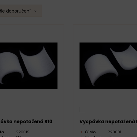
dle doporučení
ávka nepotažená B10
Vycpávka nepotažená 
lo
220019
Číslo
220001