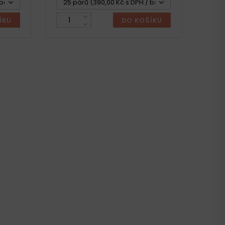
bal.)
25 párů (390,00 Kč s DPH / bal.)
ÍKU
DO KOŠÍKU