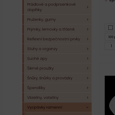
Vý
Prádlové a podprsenkové
doplňky
Pruženky, gumy
Prýmky, lemovky a třásně
100 
Reflexní bezpečnostní prvky
Stuhy a organzy
Suché zipy
Šikmé proužky
Šnůry, šnůrky a provázky
Špendlíky
Vlizelíny, vatelíny
Vycpávky ramenní