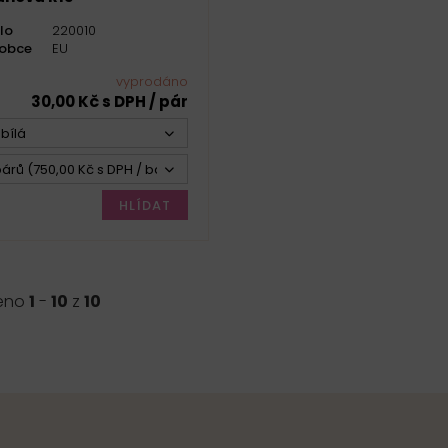
lo
220010
robce
EU
vyprodáno
30,00 Kč s DPH / pár
bílá
árů (750,00 Kč s DPH / bal.)
HLÍDAT
eno
1
-
10
z
10