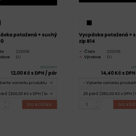
ávka potažená + suchý
Vycpávka potažená + 
10
zip B14
lo
220018
Číslo
220016
robce
EU
Výrobce
EU
skladem
sk
12,00 Kč s DPH / pár
14,40 Kč s DPH
yberte variantu produktu -
- Vyberte variantu produkt
árů (300,00 Kč s DPH / bal.)
25 párů (360,00 Kč s DPH / 
DO KOŠÍKU
DO KOŠ