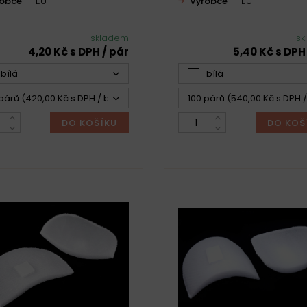
robce
EU
Výrobce
EU
skladem
sk
4,20 Kč s DPH / pár
5,40 Kč s DPH
bílá
bílá
párů (420,00 Kč s DPH / bal.)
100 párů (540,00 Kč s DPH /
DO KOŠÍKU
DO KOŠ