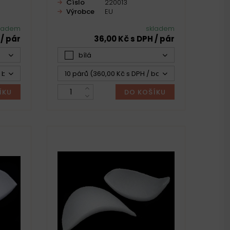
Číslo
220013
Výrobce
EU
ladem
skladem
 / pár
36,00 Kč s DPH / pár
bílá
 bal.)
10 párů (360,00 Kč s DPH / bal.)
ÍKU
DO KOŠÍKU