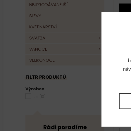
NEJPRODÁVANĚJŠÍ
SLEVY
KVĚTINÁŘSTVÍ
SVATBA
VÁNOCE
VELIKONOCE
b
náv
FILTR PRODUKTŮ
Vycp
Výrobce
Čís
EU
(10)
Vý
- V
Rádi poradíme