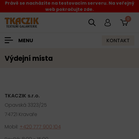
Právě se nacházíte na testovacím serveru. Na veřejný
web pokračujte zde.
0
KONTAKT
MENU
Výdejní místa
TKACZIK s.r.o.
Opavská 3323/25
74721 Kravaře
Mobil:
+420 777 900 104