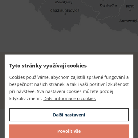
Tyto stránky využívají cookies
Radost z tvoření začíná u nás.
Cookies používáme, abychom zajistili správné fungování a
Najdete zde vše, co potřebujete.
bezpečnost našich stránek, a tak i vaši pozitivní zkušenost
při návštěvě. Svá nastavení cookies můžete později
kdykoliv změnit.
Další informace o cookies
Další nastavení
Povolit vše