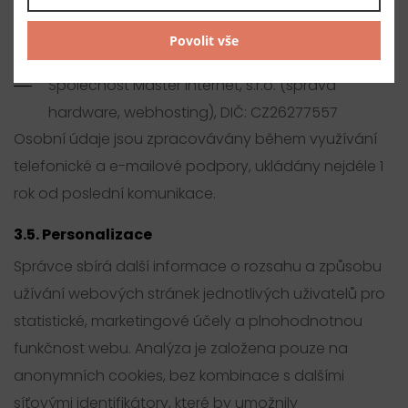
GDPR).
Povolit vše
Další příjemci osobních údajů jsou tito zpracovatelé:
Společnost Master Internet, s.r.o. (správa
hardware, webhosting), DIČ: CZ26277557
Osobní údaje jsou zpracovávány během využívání
telefonické a e-mailové podpory, ukládány nejdéle 1
rok od poslední komunikace.
3.5. Personalizace
Správce sbírá další informace o rozsahu a způsobu
užívání webových stránek jednotlivých uživatelů pro
statistické, marketingové účely a plnohodnotnou
funkčnost webu. Analýza je založena pouze na
anonymních cookies, bez kombinace s dalšími
síťovými identifikátory, které by umožnily