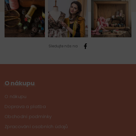
Sledujte nás na
O nákupu
O nákupu
Doprava a platba
Obchodní podmínky
Zpracování osobních údajů