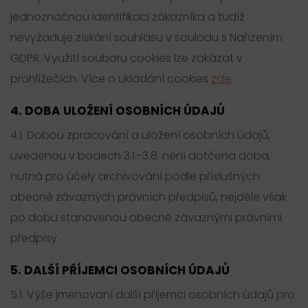
jednoznačnou identifikaci zákazníka a tudíž
nevyžaduje získání souhlasu v souladu s Nařízením
GDPR. Využití souboru cookies lze zakázat v
prohlížečích. Více o ukládání cookies
zde
.
4. DOBA ULOŽENÍ OSOBNÍCH ÚDAJŮ
4.1. Dobou zpracování a uložení osobních údajů,
uvedenou v bodech 3.1.-3.8. není dotčena doba,
nutná pro účely archivování podle příslušných
obecně závazných právních předpisů, nejdéle však
po dobu stanovenou obecně závaznými právními
předpisy.
5. DALŠÍ PŘÍJEMCI OSOBNÍCH ÚDAJŮ
5.1. Výše jmenovaní další příjemci osobních údajů pro