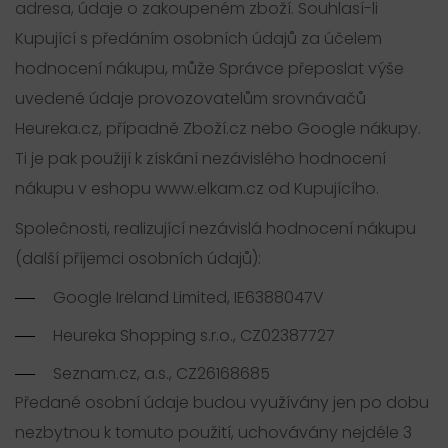
adresa, údaje o zakoupeném zboží. Souhlasí-li
Kupující s předáním osobních údajů za účelem
hodnocení nákupu, může Správce přeposlat výše
uvedené údaje provozovatelům srovnávačů
Heureka.cz, případně Zboží.cz nebo Google nákupy.
Ti je pak použijí k získání nezávislého hodnocení
nákupu v eshopu www.elkam.cz od Kupujícího.
Společnosti, realizující nezávislá hodnocení nákupu
(další příjemci osobních údajů):
Google Ireland Limited, IE6388047V
Heureka Shopping s.r.o., CZ02387727
Seznam.cz, a.s., CZ26168685
Předané osobní údaje budou využívány jen po dobu
nezbytnou k tomuto použití, uchovávány nejdéle 3