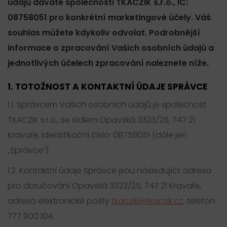
údajů dáváte společnosti TKACZIK s.r.o., IČ:
08758051 pro konkrétní marketingové účely. Váš
souhlas můžete kdykoliv odvolat. Podrobnější
informace o zpracování Vašich osobních údajů a
jednotlivých účelech zpracování naleznete níže.
1. TOTOŽNOST A KONTAKTNÍ ÚDAJE SPRÁVCE
1.1. Správcem Vašich osobních údajů je společnost
TKACZIK s.r.o., se sídlem Opavská 3323/25, 747 21
Kravaře, identifikační číslo: 08758051 (dále jen
„Správce“).
1.2. Kontaktní údaje Správce jsou následující: adresa
pro doručování Opavská 3323/25, 747 21 Kravaře,
adresa elektronické pošty
tkaczik@tkaczik.cz
, telefon
777 900 104.