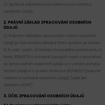
1.3. Správce nejmenoval pověřence pro ochranu
osobních údajů.
2. PRÁVNÍ ZÁKLAD ZPRACOVÁNÍ OSOBNÍCH
ÚDAJŮ
2.1. Právním základem zpracování Vašich osobních
údajů je Váš souhlas dávaný tímto správci ve smyslu
čl. 6 odst. 1 písm. a) Nařízení Evropského parlamentu a
Rady 2016/679 o ochraně fyzických osob v souvislosti
se zpracováním osobních údajů a o volném pohybu
těchto údajů a o zrušení směrnice 95/46/ES (obecné
nařízení o ochraně osobních údajů) (dále jen
„Nařízení GDPR“).
3. ÚČEL ZPRACOVÁNÍ OSOBNÍCH ÚDAJŮ