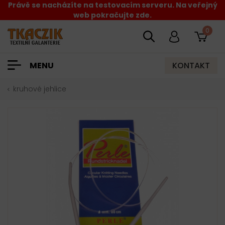
Právě se nacházíte na testovacím serveru. Na veřejný
web pokračujte zde.
0
KONTAKT
MENU
kruhové jehlice