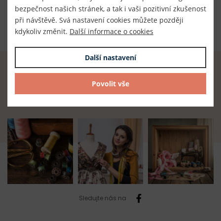
Dodavatel
bezpečnost našich stránek, a tak i vaši pozitivní zkušenost
TKACZIK s.r.o.
při návštěvě. Svá nastavení cookies můžete později
kdykoliv změnit.
Další informace o cookies
Další nastavení
Radost z tvoření začíná u nás.
Povolit vše
Najdete zde vše, co potřebujete.
Sledujte nás na