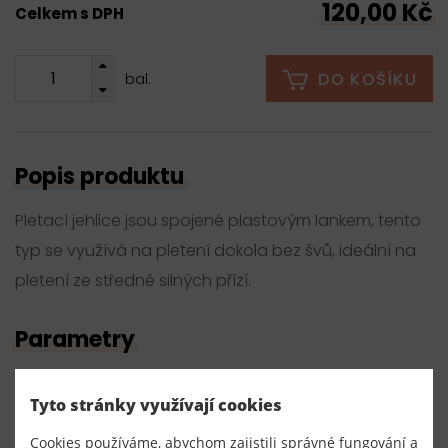
120,00 Kč
Celkem s DPH
DO KOŠÍKU
bal.
Popis produktu
Pletací jehlice jsou spojené plastovým lankem, tento
typ se využívá na pletení dokola bez švů, ideální na
pletení ze středně silných přízí.
Parametry
Číslo produktu:
Tyto stránky využívají cookies
050015/4,5
Cookies používáme, abychom zajistili správné fungování a