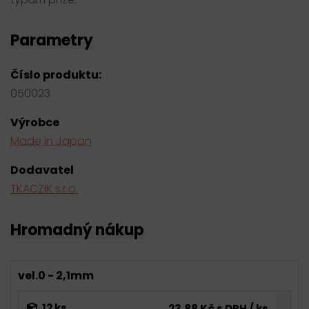
Parametry
Číslo produktu:
050023
Výrobce
Made in Japan
Dodavatel
TKACZIK s.r.o.
Hromadný nákup
vel.0 - 2,1mm
12 ks
23,88 Kč s DPH / ks