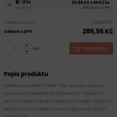
12 ks
23,88 Kč s DPH / ks
286,56 Kč s DPH
skladem
236,83 Kč
Celkem bez DPH
286,56 Kč
Celkem s DPH
DO KOŠÍKU
bal.
Popis produktu
Celokovový pletací háček Tulip se zlatou špičkou.
Využívá se především při háčkování z háčkovací
příze a výrobě dutinek z rokajlových korálků. Vybrat si
můžete z mnoha velikostí, které odpovídají různým
typům příze.