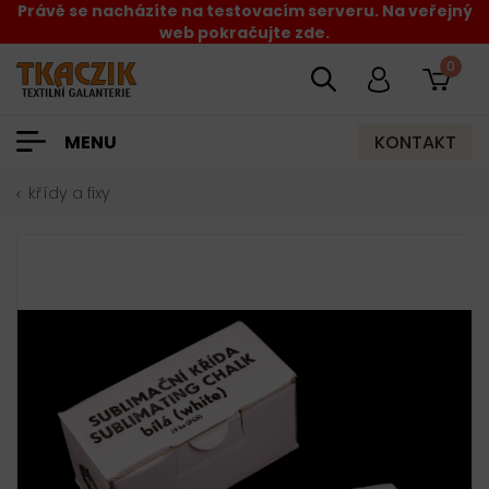
Právě se nacházíte na testovacím serveru. Na veřejný
web pokračujte zde.
0
KONTAKT
MENU
křídy a fixy