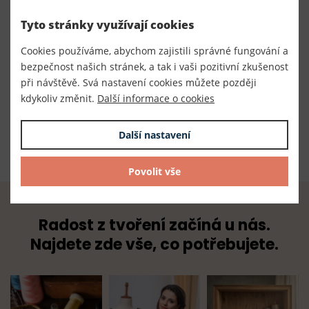
Číslo produktu:
Tyto stránky využívají cookies
050009
Cookies používáme, abychom zajistili správné fungování a
bezpečnost našich stránek, a tak i vaši pozitivní zkušenost
Výrobce
při návštěvě. Svá nastavení cookies můžete později
Český výrobce
kdykoliv změnit.
Další informace o cookies
Dodavatel
TKACZIK s.r.o.
Další nastavení
Povolit vše
Radost z tvoření začíná u nás.
Najdete zde vše, co potřebujete.