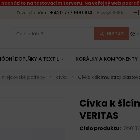
 nacházíte na testovacím serveru. Na veřejný web pokraču
+420 777 900 104
Zavolejte nám
po-pá 8-15 h.
HLEDAT
Kč
ÓDNÍ DOPLŇKY A TEXTIL
KORÁLKY A KOMPONENTY
Krejčovské potřeby
cívky
Cívka k šicímu stroji plastov
Cívka k šicí
VERITAS
Číslo produktu:
050137