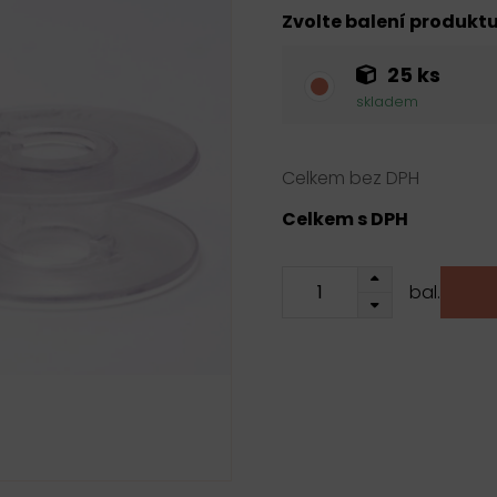
Zvolte balení produkt
25 ks
skladem
Celkem bez DPH
Celkem s DPH
bal.