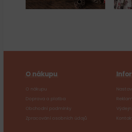
O nákupu
Info
O nákupu
Nastav
Doprava a platba
Reklam
Obchodní podmínky
Výdejn
Zpracování osobních údajů
Kontak