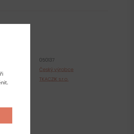
metry
roduktu:
050137
e
Český výrobce
ři
tel
TKACZIK s.r.o.
nit.
ní
100% plast