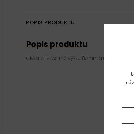
POPIS PRODUKTU
Popis produktu
Cívka VERITAS má výšku 8,7mm a Ø21mm.
b
náv