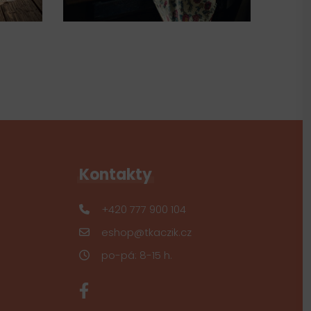
Kontakty
+420 777 900 104
eshop@tkaczik.cz
po-pá: 8-15 h.