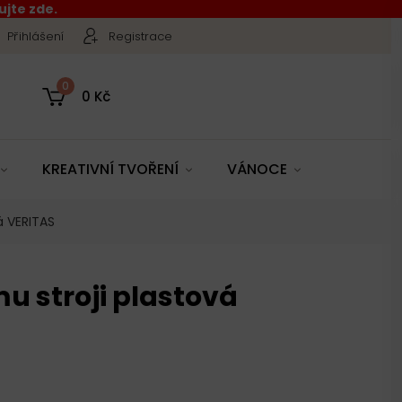
jte zde.
Přihlášení
Registrace
0
0 Kč
KREATIVNÍ TVOŘENÍ
VÁNOCE
á VERITAS
mu stroji plastová