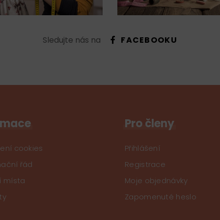
Sledujte nás na
FACEBOOKU
rmace
Pro členy
ení cookies
Přihlášení
ační řád
Registrace
í místa
Moje objednávky
ty
Zapomenuté heslo