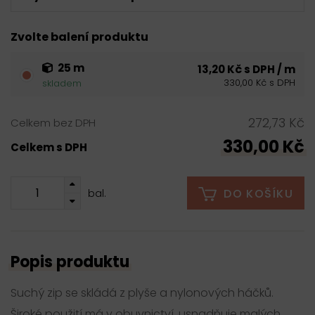
Zvolte balení produktu
25 m
13,20 Kč s DPH / m
330,00 Kč s DPH
skladem
272,73 Kč
Celkem bez DPH
330,00 Kč
Celkem s DPH
DO KOŠÍKU
bal.
Popis produktu
Suchý zip se skládá z plyše a nylonových háčků.
Široké použití má v obuvnictví, usnadňuje malých