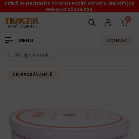
Právě se nacházíte na testovacím serveru. Na veřejný
web pokračujte zde.
0
KONTAKT
MENU
suché zipy komplet
NEJPRODÁVANĚJŠÍ