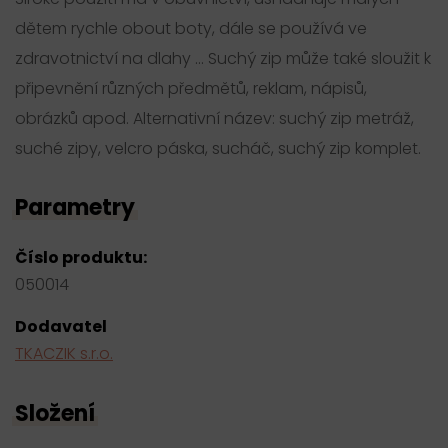
dětem rychle obout boty, dále se používá ve
zdravotnictví na dlahy ... Suchý zip může také sloužit k
připevnění různých předmětů, reklam, nápisů,
obrázků apod. Alternativní název: suchý zip metráž,
suché zipy, velcro páska, sucháč, suchý zip komplet.
Parametry
Číslo produktu:
050014
Dodavatel
TKACZIK s.r.o.
Složení