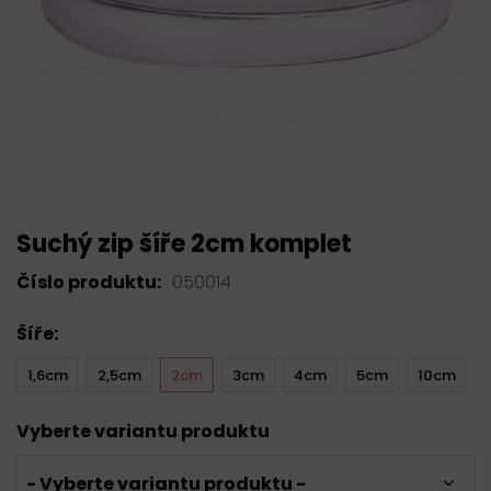
Suchý zip šíře 2cm komplet
Číslo produktu:
050014
Šíře:
1,6cm
2,5cm
2cm
3cm
4cm
5cm
10cm
Vyberte variantu produktu
- Vyberte variantu produktu -