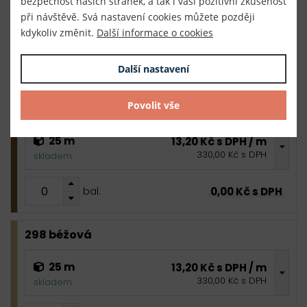
bezpečnost našich stránek, a tak i vaši pozitivní zkušenost
25 m
13,20 Kč s DPH / m
při návštěvě. Svá nastavení cookies můžete později
330,00 Kč s DPH
skladem
kdykoliv změnit.
Další informace o cookies
0,00 Kč s DPH
bal.
Další nastavení
Povolit vše
292 hnědá
25 m
13,20 Kč s DPH / m
330,00 Kč s DPH
skladem
0,00 Kč s DPH
bal.
298 béžová
25 m
13,20 Kč s DPH / m
330,00 Kč s DPH
skladem