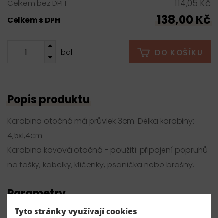
114,05 Kč
Celkem bez DPH
138,00 Kč
Celkem s DPH
DO KOŠÍKU
bal.
Popis produktu
Karabina otočná má průvlek 3cm. Délka karabiny:
4,5x1,4cm
Karabina kovová otočná - použití: připojení popruhů
na tašky, kabelky, klíčenky, psaníčka nebo brašny.
Parametry
Tyto stránky využívají cookies
Číslo produktu: