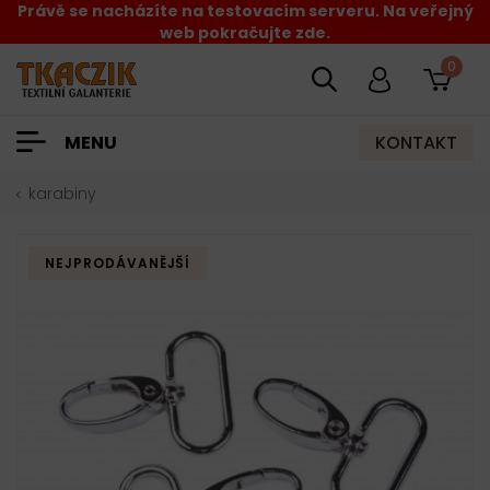
Právě se nacházíte na testovacím serveru. Na veřejný
web pokračujte zde.
0
KONTAKT
MENU
karabiny
NEJPRODÁVANĚJŠÍ