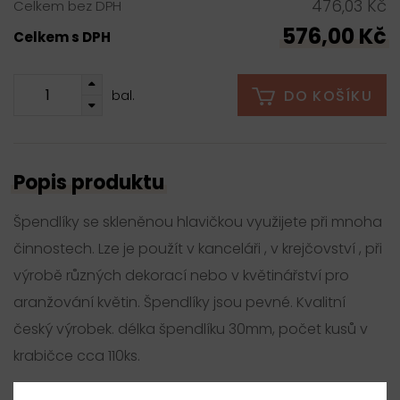
476,03 Kč
Celkem bez DPH
576,00 Kč
Celkem s DPH
DO KOŠÍKU
bal.
Popis produktu
Špendlíky se skleněnou hlavičkou využijete při mnoha
činnostech. Lze je použít v kanceláři , v krejčovství , při
výrobě různých dekorací nebo v květinářství pro
aranžování květin. Špendlíky jsou pevné. Kvalitní
český výrobek. délka špendlíku 30mm, počet kusů v
krabičce cca 110ks.