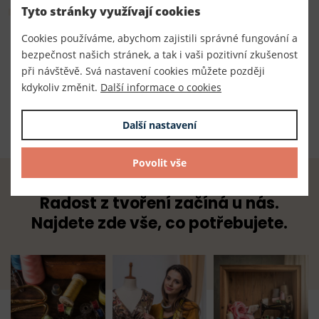
Parametry
Tyto stránky využívají cookies
Cookies používáme, abychom zajistili správné fungování a
Číslo produktu:
bezpečnost našich stránek, a tak i vaši pozitivní zkušenost
050001
při návštěvě. Svá nastavení cookies můžete později
kdykoliv změnit.
Další informace o cookies
Dodavatel
TKACZIK s.r.o.
Další nastavení
Povolit vše
Radost z tvoření začíná u nás.
Najdete zde vše, co potřebujete.