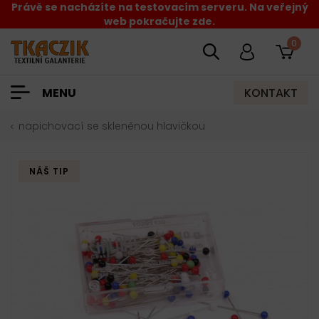
Právě se nacházíte na testovacím serveru. Na veřejný
web pokračujte zde.
0
KONTAKT
MENU
napichovací se skleněnou hlavičkou
NÁŠ TIP