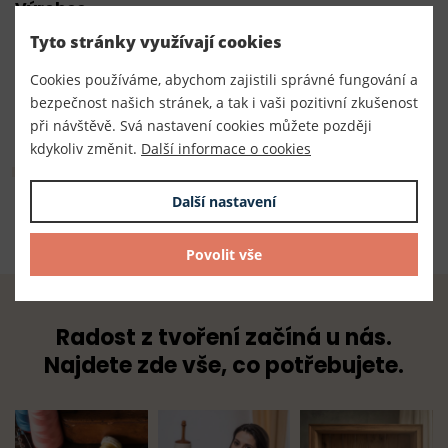
Výrobce
EU
Tyto stránky využívají cookies
Dodavatel
Cookies používáme, abychom zajistili správné fungování a
TKACZIK s.r.o.
bezpečnost našich stránek, a tak i vaši pozitivní zkušenost
při návštěvě. Svá nastavení cookies můžete později
kdykoliv změnit.
Další informace o cookies
Složení
Další nastavení
100% juta
Povolit vše
Radost z tvoření začíná u nás.
Najdete zde vše, co potřebujete.