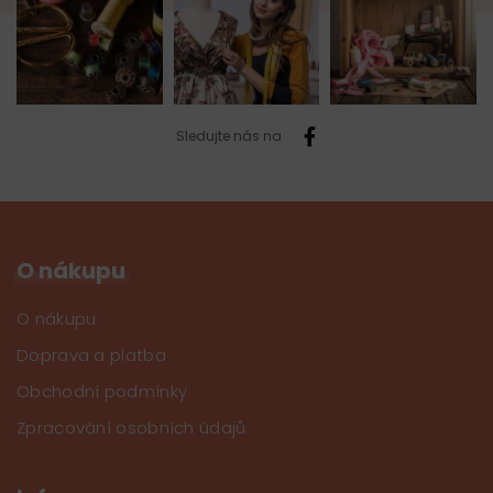
Sledujte nás na
O nákupu
O nákupu
Doprava a platba
Obchodní podmínky
Zpracování osobních údajů