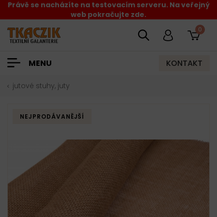
Právě se nacházíte na testovacím serveru. Na veřejný
web pokračujte zde.
0
KONTAKT
MENU
jutové stuhy, juty
NEJPRODÁVANĚJŠÍ