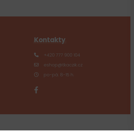
Kontakty
+420 777 900 104
eshop@tkaczik.cz
po-pá: 8-15 h.