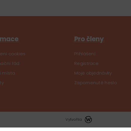
rmace
Pro členy
ení cookies
Přihlášení
ační řád
Registrace
í místa
Moje objednávky
ty
Zapomenuté heslo
Vytvořila