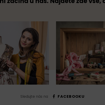
ní začíná u nás. Najdete zde vše, 
Sledujte nás na
FACEBOOKU