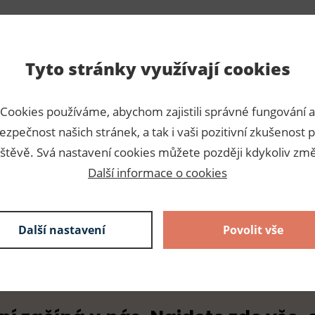
Tyto stránky využívají cookies
Para
Cookies používáme, abychom zajistili správné fungování a
ezpečnost našich stránek, a tak i vaši pozitivní zkušenost p
 zaručuje nerezavost. Jsou
Číslo p
štěvě. Svá nastavení cookies můžete později kdykoliv změ
výrobek. Délka špendlíku je
Výrobc
Další informace o cookies
Dodava
Další nastavení
Povolit vše