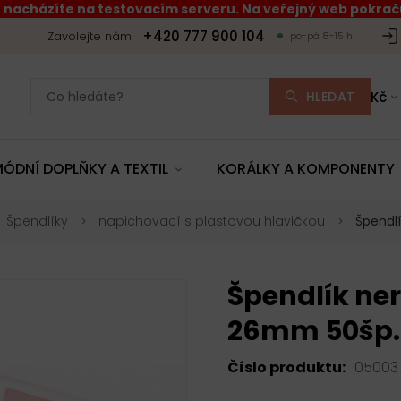
 nacházíte na testovacím serveru. Na veřejný web pokraču
+420 777 900 104
Zavolejte nám
po-pá 8-15 h.
HLEDAT
Kč
ÓDNÍ DOPLŇKY A TEXTIL
KORÁLKY A KOMPONENTY
Špendlíky
napichovací s plastovou hlavičkou
Špendl
Špendlík ne
26mm 50šp.
Číslo produktu:
05003