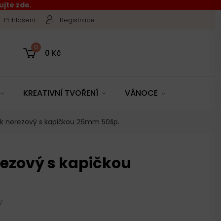
jte zde.
Přihlášení
Registrace
0
0 Kč
KREATIVNÍ TVOŘENÍ
VÁNOCE
ík nerezový s kapičkou 26mm 50šp.
rezový s kapičkou
7