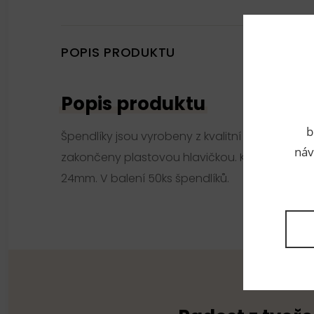
POPIS PRODUKTU
Popis produktu
b
Špendlíky jsou vyrobeny z kvalitní oceli, která
náv
zakončeny plastovou hlavičkou. Kvalitní český 
24mm. V balení 50ks špendlíků.