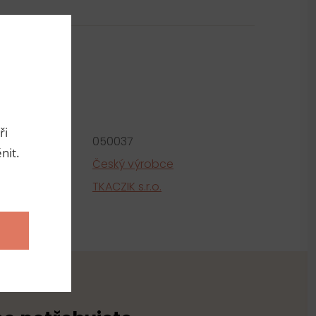
metry
ři
roduktu:
050037
nit.
e
Český výrobce
tel
TKACZIK s.r.o.