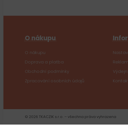
O nákupu
Info
O nákupu
Nastav
Doprava a platba
Reklam
Obchodní podmínky
Výdejn
Zpracování osobních údajů
Kontak
© 2026 TKACZIK s.r.o. – všechna práva vyhrazena