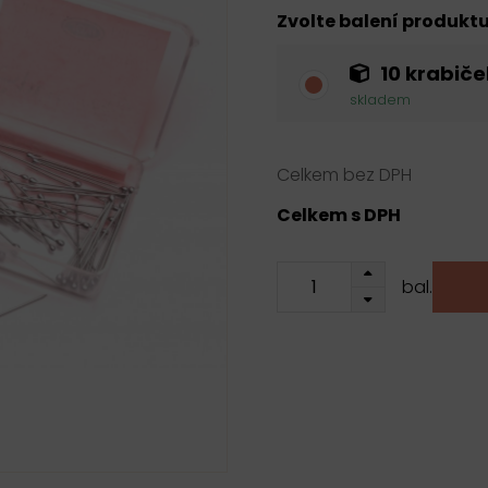
Zvolte balení produkt
10 krabiče
skladem
Celkem bez DPH
Celkem s DPH
bal.