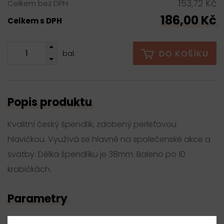
153,72 Kč
Celkem bez DPH
186,00 Kč
Celkem s DPH
DO KOŠÍKU
bal.
Popis produktu
Kvalitní český špendlík, zdobený perleťovou
hlavičkou. Využívá se hlavně na společenské akce a
svatby. Délka špendlíku je 38mm. Baleno po 10
krabičkách.
Parametry
Číslo produktu: