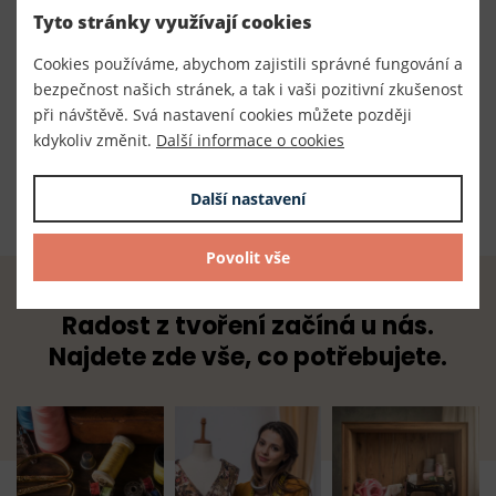
Tyto stránky využívají cookies
050070
Cookies používáme, abychom zajistili správné fungování a
Výrobce
bezpečnost našich stránek, a tak i vaši pozitivní zkušenost
Český výrobce
při návštěvě. Svá nastavení cookies můžete později
kdykoliv změnit.
Další informace o cookies
Dodavatel
TKACZIK s.r.o.
Další nastavení
Povolit vše
Radost z tvoření začíná u nás.
Najdete zde vše, co potřebujete.