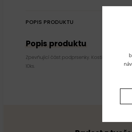
POPIS PRODUKTU
Popis produktu
b
Zpevňující část podprsenky. Kostice jsou ploch
náv
10ks.