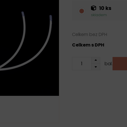
10 ks
skladem
Celkem bez DPH
Celkem s DPH
bal.