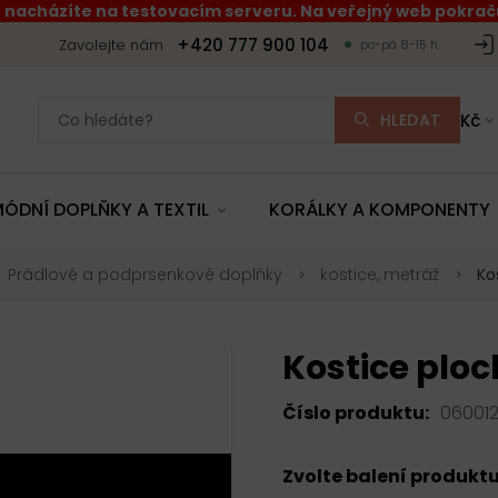
 nacházíte na testovacím serveru. Na veřejný web pokraču
+420 777 900 104
Zavolejte nám
po-pá 8-15 h.
HLEDAT
Kč
ÓDNÍ DOPLŇKY A TEXTIL
KORÁLKY A KOMPONENTY
Prádlové a podprsenkové doplňky
kostice, metráž
Ko
Kostice ploc
Číslo produktu:
06001
Zvolte balení produkt