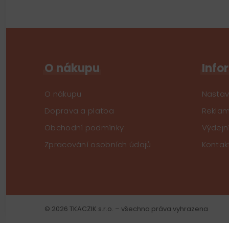
O nákupu
Info
O nákupu
Nastav
Doprava a platba
Reklam
Obchodní podmínky
Výdejn
Zpracování osobních údajů
Kontak
© 2026 TKACZIK s.r.o. – všechna práva vyhrazena