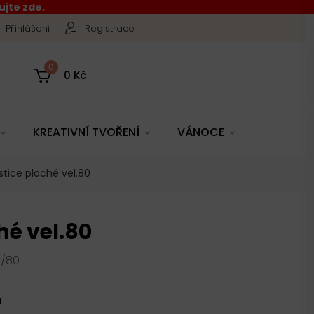
jte zde.
Přihlášení
Registrace
0
0 Kč
KREATIVNÍ TVOŘENÍ
VÁNOCE
stice ploché vel.80
hé vel.80
2/80
u