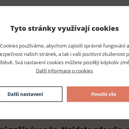
Tyto stránky využívají cookies
Para
Cookies používáme, abychom zajistili správné fungování a
ezpečnost našich stránek, a tak i vaši pozitivní zkušenost p
é a v bílé barvě. Baleno po
Číslo p
štěvě. Svá nastavení cookies můžete později kdykoliv změ
Výrobc
Další informace o cookies
Dodava
Další nastavení
Povolit vše