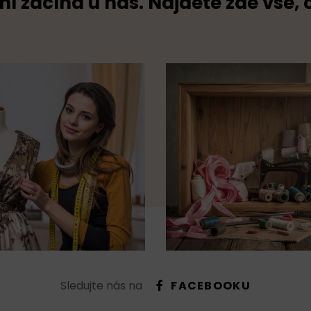
ní začíná u nás. Najdete zde vše, 
Sledujte nás na
FACEBOOKU