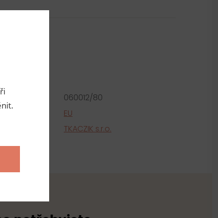
metry
ři
roduktu:
060012/80
nit.
e
EU
tel
TKACZIK s.r.o.