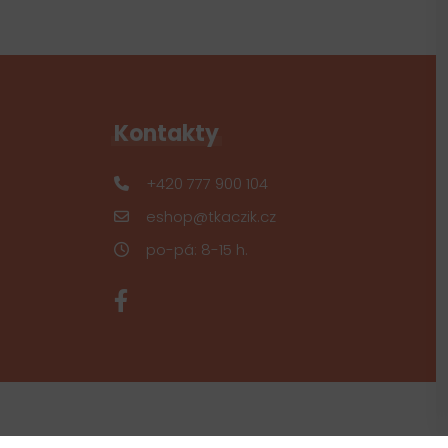
Kontakty
+420 777 900 104
eshop@tkaczik.cz
po-pá: 8-15 h.