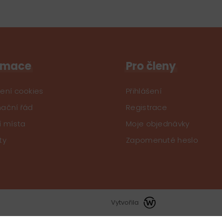
rmace
Pro členy
ení cookies
Přihlášení
ační řád
Registrace
í místa
Moje objednávky
ty
Zapomenuté heslo
Vytvořila