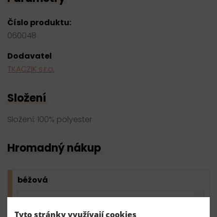
Číslo produktu:
060048
Dodavatel
TKACZIK s.r.o.
Složení
Složení: 100% polyester
Hromadný nákup
béžová
10 ks
19,20 Kč s DPH / ks
192,00 Kč s DPH
skladem
Tyto stránky využívají cookies