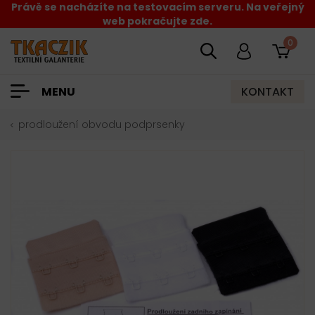
Právě se nacházíte na testovacím serveru. Na veřejný
web pokračujte zde.
0
KONTAKT
MENU
prodloužení obvodu podprsenky