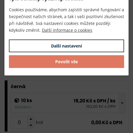
Cookies používáme, abychom zajistili správné fungování a
0,00 Kč s DPH
bal.
bezpečnost našich stránek, a tak i vaši pozitivní zkušenost
při návštěvě. Svá nastavení cookies můžete později
kdykoliv změnit.
Další informace o cookies
bílá
10 ks
Další nastavení
19,20 Kč s DPH / ks
192,00 Kč s DPH
skladem
Povolit vše
0,00 Kč s DPH
bal.
černá
10 ks
19,20 Kč s DPH / ks
192,00 Kč s DPH
skladem
0,00 Kč s DPH
bal.