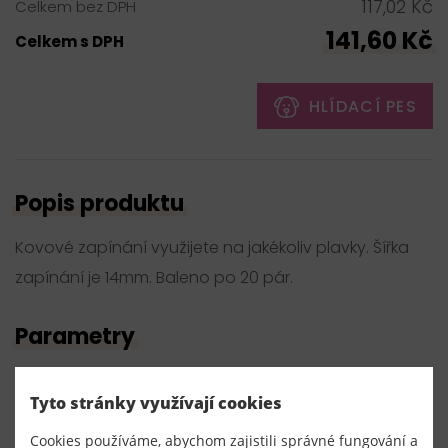
117,02 Kč
Celkem bez DPH
141,60 Kč
Celkem s DPH
HLÍDACÍ PES
Popis produktu
Kovové zapínání využijete na jakékoliv plavky. Šířka
zapínání je 14mm. Baleno po 20 pár.
Parametry
Číslo produktu:
Tyto stránky využívají cookies
060064
Cookies používáme, abychom zajistili správné fungování a