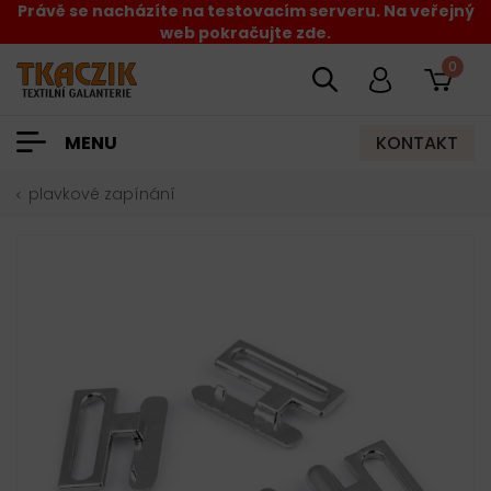
Právě se nacházíte na testovacím serveru. Na veřejný
web pokračujte zde.
0
KONTAKT
MENU
plavkové zapínání