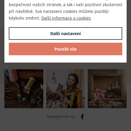
Dodavatel
bezpečnost našich stránek, a tak i vaši pozitivní zkušenost
TKACZIK s.r.o.
při návštěvě. Svá nastavení cookies můžete později
kdykoliv změnit.
Další informace o cookies
Další nastavení
Radost z tvoření začíná u nás.
Povolit vše
Najdete zde vše, co potřebujete.
Sledujte nás na