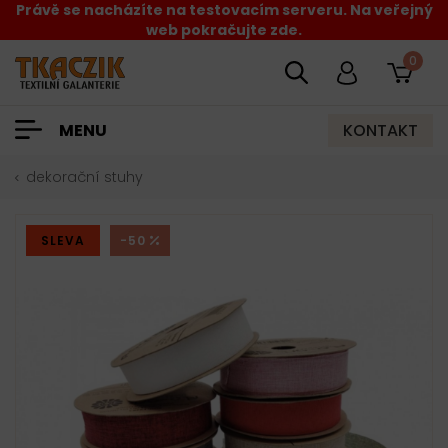
Právě se nacházíte na testovacím serveru. Na veřejný
web pokračujte zde.
0
KONTAKT
MENU
dekorační stuhy
SLEVA
-50