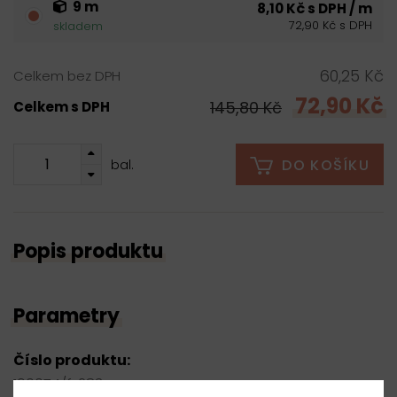
9 m
8,10 Kč s DPH / m
72,90 Kč s DPH
skladem
60,25 Kč
Celkem bez DPH
72,90 Kč
145,80 Kč
Celkem s DPH
DO KOŠÍKU
bal.
Popis produktu
Parametry
Číslo produktu:
190074/fx283