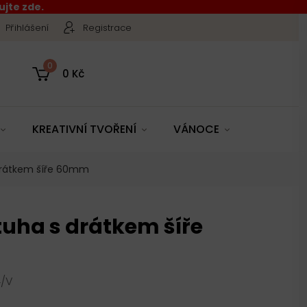
jte zde.
Přihlášení
Registrace
0
0 Kč
KREATIVNÍ TVOŘENÍ
VÁNOCE
drátkem šíře 60mm
tuha s drátkem šíře
4/V