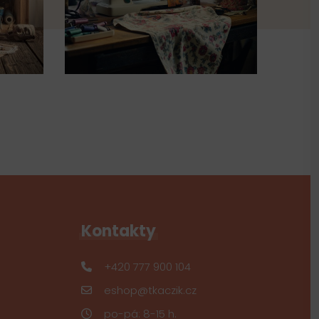
Kontakty
+420 777 900 104
eshop@tkaczik.cz
po-pá: 8-15 h.