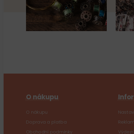
O nákupu
Info
O nákupu
Nastav
Doprava a platba
Reklam
Obchodní podmínky
Výdejn