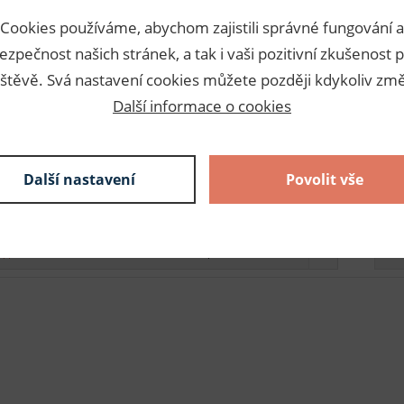
Cookies používáme, abychom zajistili správné fungování a
11,34 Kč s DPH / m
ezpečnost našich stránek, a tak i vaši pozitivní zkušenost p
10 m
113,40 Kč s DPH
skladem
štěvě. Svá nastavení cookies můžete později kdykoliv změ
Další informace o cookies
11,34 Kč s DPH / m
10 m
113,40 Kč s DPH
skladem
Další nastavení
Povolit vše
11,34 Kč s DPH / m
10 m
113,40 Kč s DPH
vyprodáno