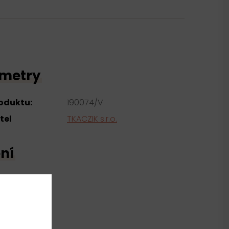
metry
roduktu:
190074/V
tel
TKACZIK s.r.o.
ní
yester