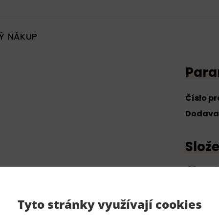
Ý NÁKUP
Para
Číslo p
Dodava
Slože
100% pol
Tyto stránky využívají cookies