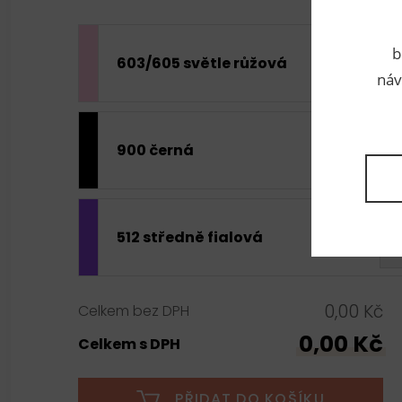
b
603/605 světle růžová
náv
900 černá
512 středně fialová
0,00 Kč
Celkem bez DPH
0,00 Kč
Celkem s DPH
PŘIDAT DO KOŠÍKU