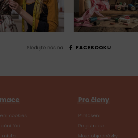
Sledujte nás na
FACEBOOKU
rmace
Pro členy
ení cookies
Přihlášení
ační řád
Registrace
í místa
Moje objednávky