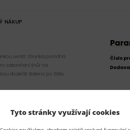
Ý NÁKUP
Para
unkou uvnitř. Strunka pomáhá
Číslo p
pro zakončení šnůr na
Dodava
čkou dvakrát. Baleno po 50ks.
Tyto stránky využívají cookies
3,00 Kč s DPH / ks
50 ks
Cookies používáme, abychom zajistili správné fungování a