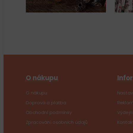
O nákupu
Info
O nákupu
Nastav
Doprava a platba
Reklam
Obchodní podmínky
Výdejn
Zpracování osobních údajů
Kontak