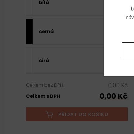
bílá
b
náv
černá
čirá
0,00 Kč
Celkem bez DPH
0,00 Kč
Celkem s DPH
PŘIDAT DO KOŠÍKU