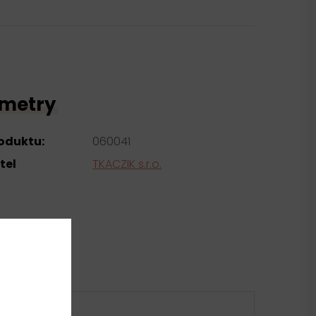
metry
roduktu:
060041
tel
TKACZIK s.r.o.