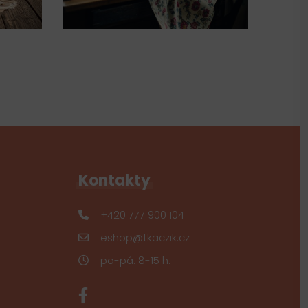
Kontakty
+420 777 900 104
eshop@tkaczik.cz
po-pá: 8-15 h.