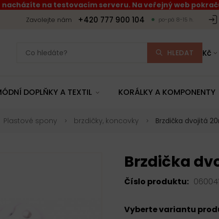
 nacházíte na testovacím serveru. Na veřejný web pokraču
+420 777 900 104
Zavolejte nám
po-pá 8-15 h.
HLEDAT
Kč
ÓDNÍ DOPLŇKY A TEXTIL
KORÁLKY A KOMPONENTY
Plastové spony
brzdičky, koncovky
Brzdička dvojitá 
Brzdička dv
Číslo produktu:
06004
Vyberte variantu pro