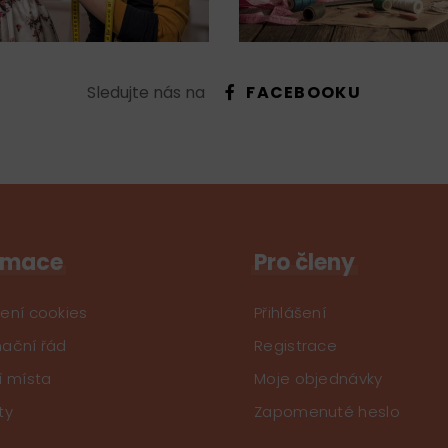
Sledujte nás na
FACEBOOKU
rmace
Pro členy
ení cookies
Přihlášení
ační řád
Registrace
í místa
Moje objednávky
ty
Zapomenuté heslo