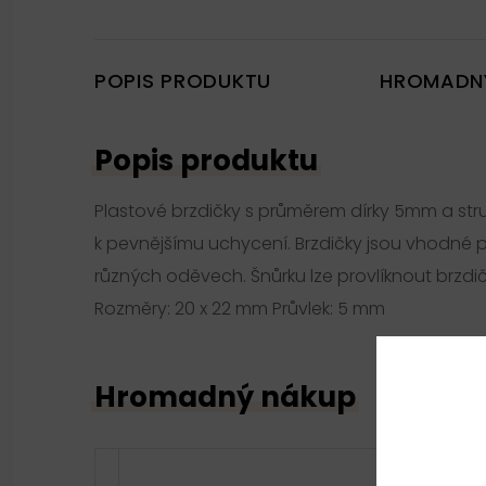
POPIS PRODUKTU
HROMADN
Popis produktu
Plastové brzdičky s průměrem dírky 5mm a str
k pevnějšímu uchycení. Brzdičky jsou vhodné 
různých oděvech. Šnůrku lze provlíknout brzdi
Rozměry: 20 x 22 mm Průvlek: 5 mm
Hromadný nákup