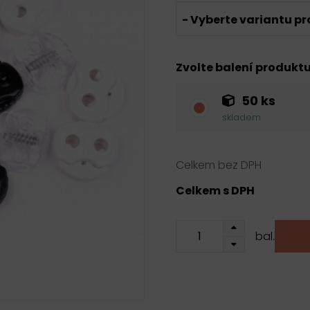
- Vyberte variantu pr
Zvolte balení produkt
50 ks
skladem
Celkem bez DPH
Celkem s DPH
bal.