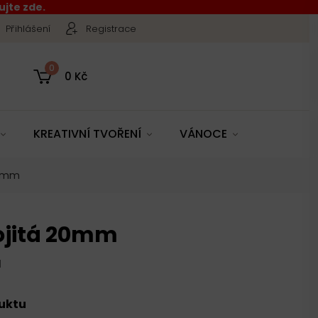
jte zde.
Přihlášení
Registrace
0
0 Kč
KREATIVNÍ TVOŘENÍ
VÁNOCE
20mm
ojitá 20mm
1
duktu