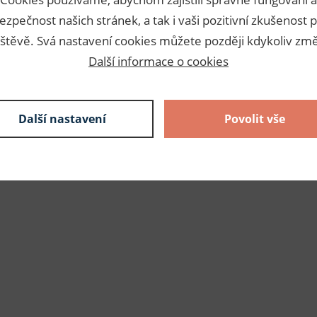
150,00 Kč s DPH
skladem
ezpečnost našich stránek, a tak i vaši pozitivní zkušenost p
štěvě. Svá nastavení cookies můžete později kdykoliv změ
Další informace o cookies
3,00 Kč s DPH / ks
50 ks
150,00 Kč s DPH
skladem
Další nastavení
Povolit vše
3,00 Kč s DPH / ks
50 ks
150,00 Kč s DPH
skladem