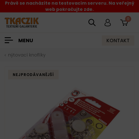
Právě se nacházíte na testovacím serveru. Na veřejný
web pokračujte zde.
0
KONTAKT
MENU
nýtovací knoflíky
NEJPRODÁVANĚJŠÍ