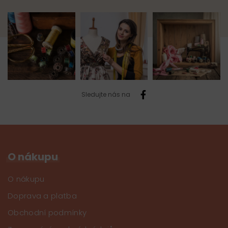
Sledujte nás na
O nákupu
O nákupu
Doprava a platba
Obchodní podmínky