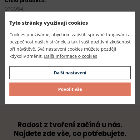
Číslo produktu:
070054
Výrobce
Tyto stránky využívají cookies
Český výrobce
Cookies používáme, abychom zajistili správné fungování a
bezpečnost našich stránek, a tak i vaši pozitivní zkušenost
Dodavatel
při návštěvě. Svá nastavení cookies můžete později
TKACZIK s.r.o.
kdykoliv změnit.
Další informace o cookies
Složení
Další nastavení
100% kov
Povolit vše
Radost z tvoření začíná u nás.
Najdete zde vše, co potřebujete.