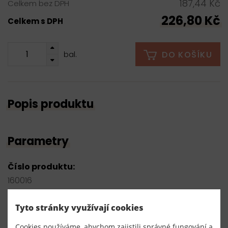
187,44 Kč
Celkem bez DPH
226,80 Kč
Celkem s DPH
DO KOŠÍKU
bal.
Popis produktu
Parametry
Číslo produktu:
160016
Výrobce
Tyto stránky využívají cookies
Český výrobce
Cookies používáme, abychom zajistili správné fungování a