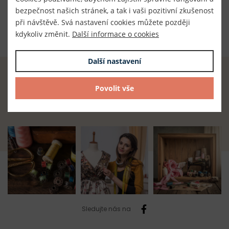
Dodavatel
bezpečnost našich stránek, a tak i vaši pozitivní zkušenost
TKACZIK s.r.o.
při návštěvě. Svá nastavení cookies můžete později
kdykoliv změnit.
Další informace o cookies
Další nastavení
Radost z tvoření začíná u nás.
Povolit vše
Najdete zde vše, co potřebujete.
Sledujte nás na