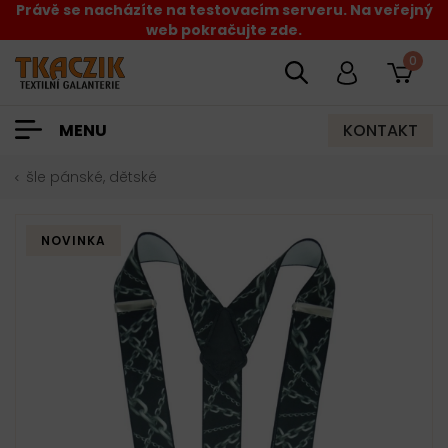
Právě se nacházíte na testovacím serveru. Na veřejný
web pokračujte zde.
0
KONTAKT
MENU
šle pánské, dětské
NOVINKA