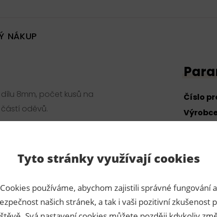
Ý NÁKUP
Para
 dílu 8mm, počet kusů na
Číslo p
 částí oděvů.
Výrobc
Dodava
Tyto stránky využívají cookies
Cookies používáme, abychom zajistili správné fungování a
ezpečnost našich stránek, a tak i vaši pozitivní zkušenost p
44,40 Kč s DPH / karta
5 karet
štěvě. Svá nastavení cookies můžete později kdykoliv změ