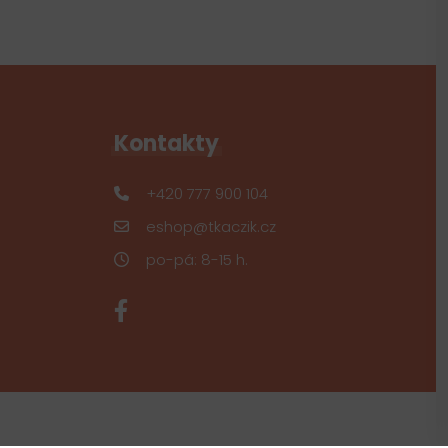
Kontakty
+420 777 900 104
eshop@tkaczik.cz
po-pá: 8-15 h.