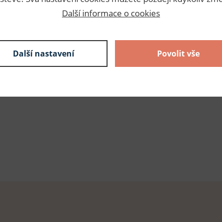
222,00 Kč s DPH
skladem
Další informace o cookies
44,40 Kč s DPH / karta
5 karet
222,00 Kč s DPH
Další nastavení
Povolit vše
skladem