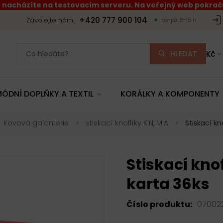
 nacházíte na testovacím serveru. Na veřejný web pokraču
+420 777 900 104
Zavolejte nám
po-pá 8-15 h.
HLEDAT
Kč
ÓDNÍ DOPLŇKY A TEXTIL
KORÁLKY A KOMPONENTY
Kovová galanterie
stiskací knoflíky KIN, MIA
Stiskací kn
Stiskací kno
karta 36ks
Číslo produktu:
07002