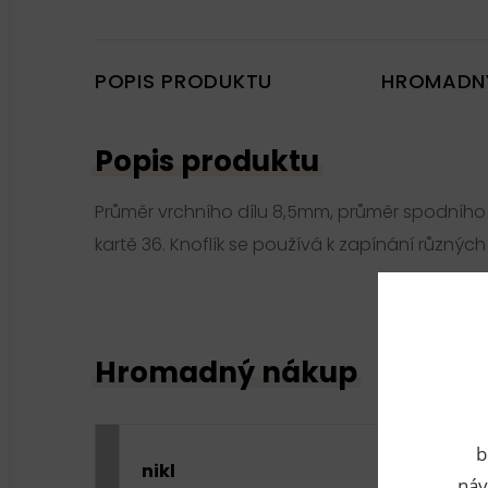
POPIS PRODUKTU
HROMADN
Popis produktu
Průměr vrchního dílu 8,5mm, průměr spodního
kartě 36. Knoflík se používá k zapínání různých
Hromadný nákup
b
nikl
náv