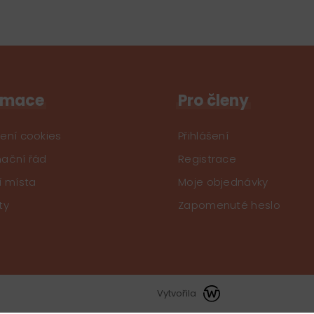
rmace
Pro členy
ení cookies
Přihlášení
ační řád
Registrace
í místa
Moje objednávky
ty
Zapomenuté heslo
Vytvořila