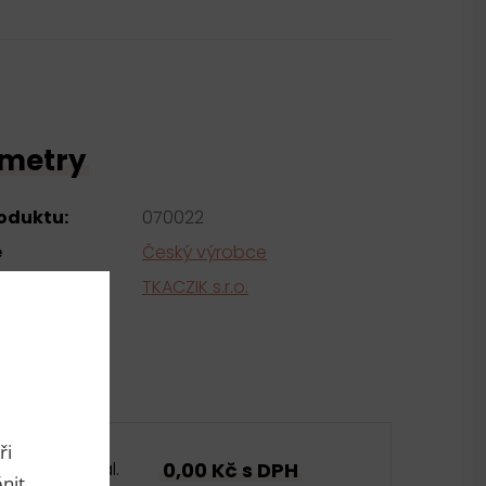
metry
roduktu:
070022
e
Český výrobce
tel
TKACZIK s.r.o.
ři
0,00 Kč s DPH
bal.
nit.