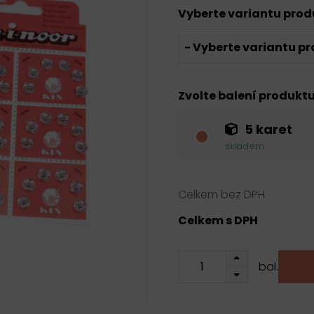
Vyberte variantu pro
- Vyberte variantu pr
Zvolte balení produkt
5 karet
skladem
Celkem bez DPH
Celkem s DPH
bal.