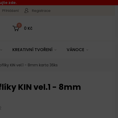
jte zde.
Přihlášení
Registrace
0
0 Kč
KREATIVNÍ TVOŘENÍ
VÁNOCE
oflíky KIN vel.1 - 8mm karta 36ks
flíky KIN vel.1 - 8mm
2