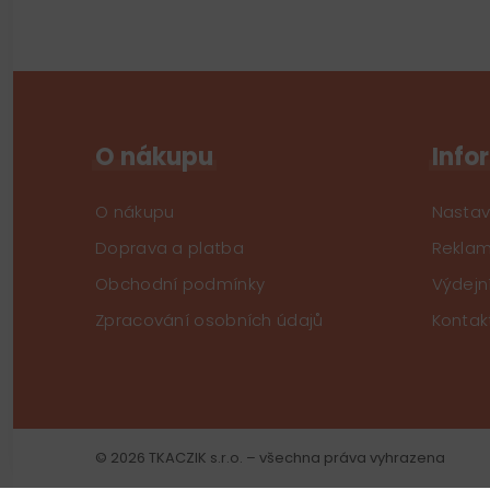
O nákupu
Info
O nákupu
Nastav
Doprava a platba
Reklam
Obchodní podmínky
Výdejn
Zpracování osobních údajů
Kontak
© 2026 TKACZIK s.r.o. – všechna práva vyhrazena