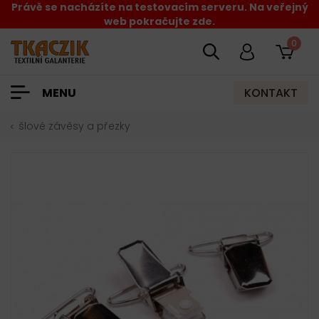
Právě se nacházíte na testovacím serveru. Na veřejný
web pokračujte zde.
0
KONTAKT
MENU
šlové závěsy a přezky