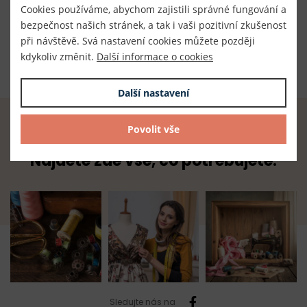
Český výrobce
Cookies používáme, abychom zajistili správné fungování a
bezpečnost našich stránek, a tak i vaši pozitivní zkušenost
Dodavatel
při návštěvě. Svá nastavení cookies můžete později
TKACZIK s.r.o.
kdykoliv změnit.
Další informace o cookies
Další nastavení
Povolit vše
Radost z tvoření začíná u nás.
Najdete zde vše, co potřebujete.
Sledujte nás na