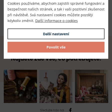
Český výrobce
Cookies používáme, abychom zajistili správné fungování a
bezpečnost našich stránek, a tak i vaši pozitivní zkušenost
Dodavatel
při návštěvě. Svá nastavení cookies můžete později
TKACZIK s.r.o.
kdykoliv změnit.
Další informace o cookies
Další nastavení
Povolit vše
Radost z tvoření začíná u nás.
Najdete zde vše, co potřebujete.
Sledujte nás na