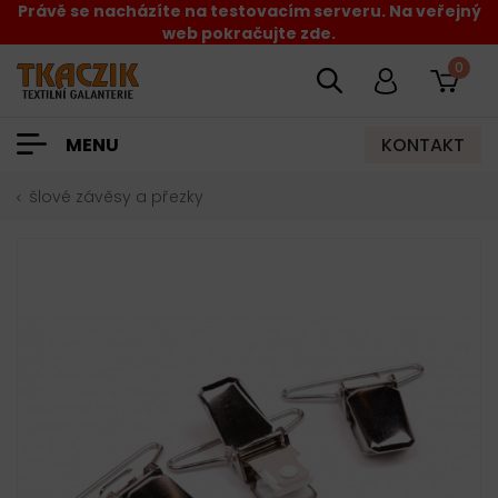
Právě se nacházíte na testovacím serveru. Na veřejný
web pokračujte zde.
0
KONTAKT
MENU
šlové závěsy a přezky