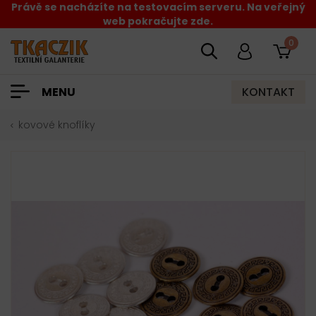
Právě se nacházíte na testovacím serveru. Na veřejný
web pokračujte zde.
0
KONTAKT
MENU
kovové knoflíky