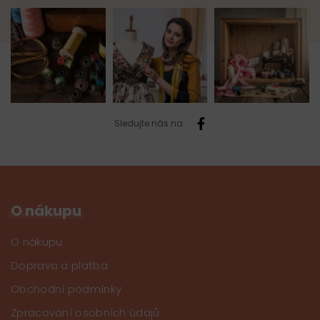
Sledujte nás na
O nákupu
O nákupu
Doprava a platba
Obchodní podmínky
Zpracování osobních údajů