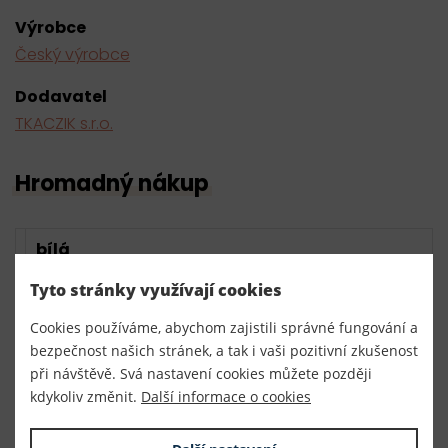
Výrobce
Český výrobce
Dodavatel
TKACZIK s.r.o.
Hromadný nákup
bílá
Tyto stránky využívají cookies
100 ks
3,00 Kč s DPH / ks
300,00 Kč s DPH
skladem
Cookies používáme, abychom zajistili správné fungování a
bezpečnost našich stránek, a tak i vaši pozitivní zkušenost
0,00 Kč s DPH
bal.
při návštěvě. Svá nastavení cookies můžete později
kdykoliv změnit.
Další informace o cookies
černá