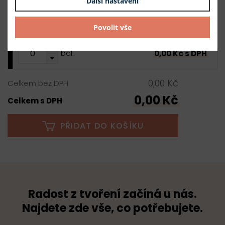
Další nastavení
100 ks
3,00 Kč s DPH / ks
300,00 Kč s DPH
skladem
Povolit vše
0,00 Kč s DPH
bal.
0,00 Kč
Celkem bez DPH
0,00 Kč
Celkem s DPH
PŘIDAT DO KOŠÍKU
Radost z tvoření začíná u nás.
Najdete zde vše, co potřebujete.