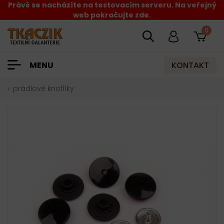
Právě se nacházíte na testovacím serveru. Na veřejný
web pokračujte zde.
0
KONTAKT
MENU
prádlové knoflíky