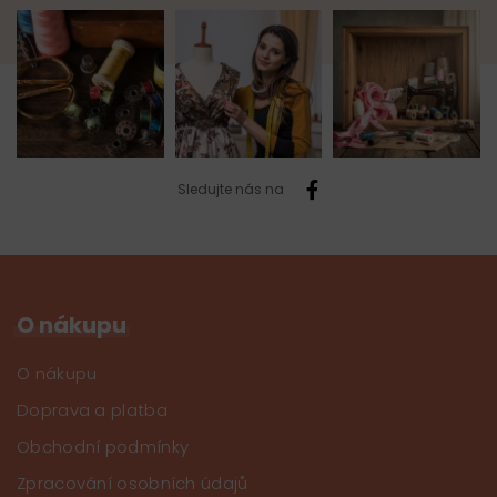
Sledujte nás na
O nákupu
O nákupu
Doprava a platba
Obchodní podmínky
Zpracování osobních údajů