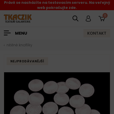
Právě se nacházíte na testovacím serveru. Na veřejný
web pokračujte zde.
0
KONTAKT
MENU
nitěné knoflíky
NEJPRODÁVANĚJŠÍ