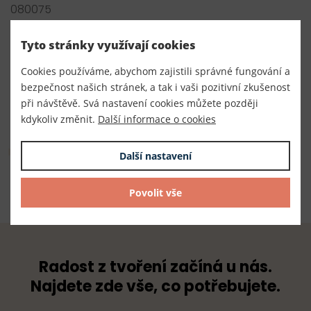
080075
Výrobce
Tyto stránky využívají cookies
Český výrobce
Cookies používáme, abychom zajistili správné fungování a
Dodavatel
bezpečnost našich stránek, a tak i vaši pozitivní zkušenost
při návštěvě. Svá nastavení cookies můžete později
TKACZIK s.r.o.
kdykoliv změnit.
Další informace o cookies
Složení
Další nastavení
100% bavlna +ALM G2
Povolit vše
Radost z tvoření začíná u nás.
Najdete zde vše, co potřebujete.