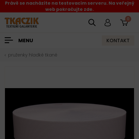
Právě se nacházíte na testovacím serveru. Na veřejný
web pokračujte zde.
0
KONTAKT
MENU
pruženky hladké tkané