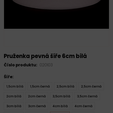
Pruženka pevná šíře 6cm bílá
Číslo produktu:
020103
Šíře:
1,5cm bílá
1,5cm černá
2,5cm bílá
2,5cm černá
2cm bílá
2cm černá
3,5cm bílá
3,5cm černá
3cm bílá
3cm černá
4cm bílá
4cm černá