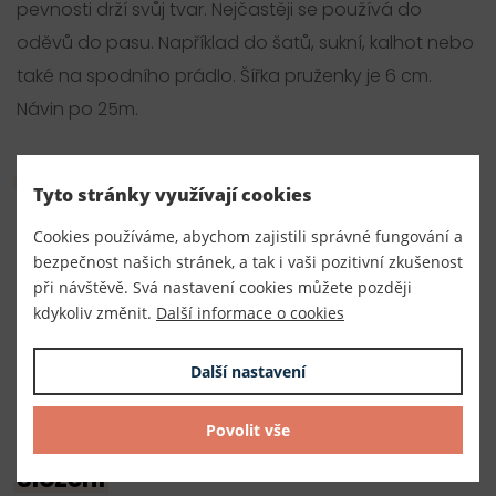
pevnosti drží svůj tvar. Nejčastěji se používá do
oděvů do pasu. Například do šatů, sukní, kalhot nebo
také na spodního prádlo. Šířka pruženky je 6 cm.
Návin po 25m.
Parametry
Tyto stránky využívají cookies
Číslo produktu:
Cookies používáme, abychom zajistili správné fungování a
020103
bezpečnost našich stránek, a tak i vaši pozitivní zkušenost
při návštěvě. Svá nastavení cookies můžete později
Výrobce
kdykoliv změnit.
Další informace o cookies
Český výrobce
Další nastavení
Dodavatel
TKACZIK s.r.o.
Povolit vše
Složení