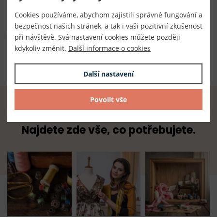
TKACZIK s.r.o.
Cookies používáme, abychom zajistili správné fungování a
bezpečnost našich stránek, a tak i vaši pozitivní zkušenost
Složení
při návštěvě. Svá nastavení cookies můžete později
kdykoliv změnit.
Další informace o cookies
složení 65% polyester 35% bavlna
Další nastavení
Povolit vše
Radost z tvoření začíná u nás.
Najdete zde vše, co potřebujete.