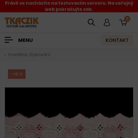
Právě se nacházíte na testovacím serveru. Na veřejný
web pokračujte zde.
0
KONTAKT
MENU
madeira, štykování
-10