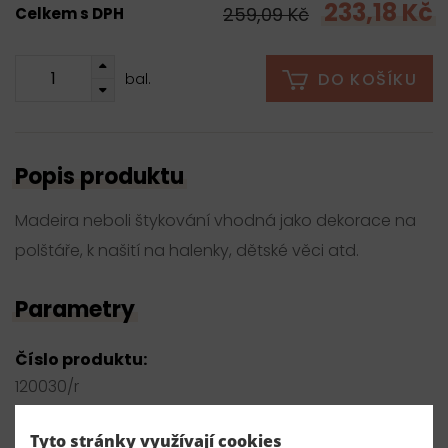
233,18 Kč
259,09 Kč
Celkem s DPH
DO KOŠÍKU
bal.
Popis produktu
Madeira neboli štykování vhodná jako dekorace na
polštáře, k našití na halenky, dětské věci atd.
Parametry
Číslo produktu:
120030/r
Dodavatel
Tyto stránky využívají cookies