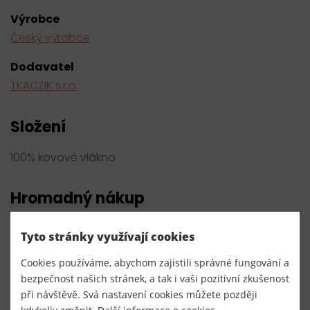
Výrobce
Český výrobce
Dodavatel
TKACZIK s.r.o.
Složení
100% kovové vlákno
Hromadný nákup
Tyto stránky využívají cookies
stříbrná
Cookies používáme, abychom zajistili správné fungování a
25 m
6,61 Kč s DPH / m
bezpečnost našich stránek, a tak i vaši pozitivní zkušenost
165,30 Kč s DPH
skladem
při návštěvě. Svá nastavení cookies můžete později