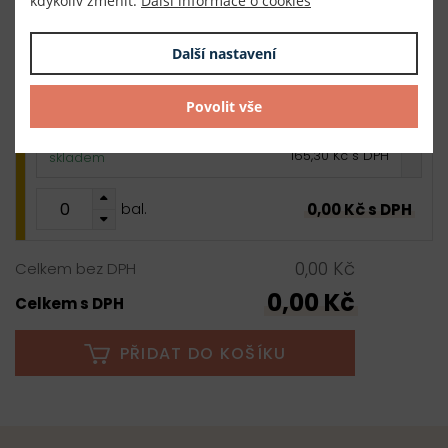
kdykoliv změnit.
Další informace o cookies
0,00 Kč s DPH
bal.
Další nastavení
zlatá
Povolit vše
25 m
6,61 Kč s DPH / m
165,30 Kč s DPH
skladem
0,00 Kč s DPH
bal.
0,00 Kč
Celkem bez DPH
0,00 Kč
Celkem s DPH
PŘIDAT DO KOŠÍKU