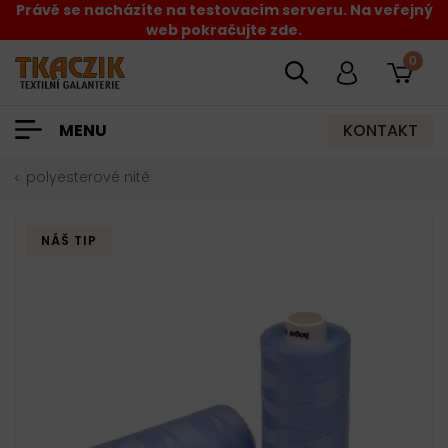
Právě se nacházíte na testovacím serveru. Na veřejný
web pokračujte zde.
0
KONTAKT
MENU
polyesterové nitě
NÁŠ TIP