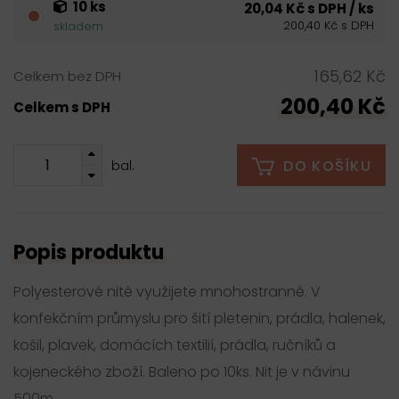
10 ks
20,04 Kč s DPH / ks
200,40 Kč s DPH
skladem
165,62 Kč
Celkem bez DPH
200,40 Kč
Celkem s DPH
DO KOŠÍKU
bal.
Popis produktu
Polyesterové nitě využijete mnohostranně. V
konfekčním průmyslu pro šití pletenin, prádla, halenek,
košil, plavek, domácích textilií, prádla, ručníků a
kojeneckého zboží. Baleno po 10ks. Nit je v návinu
500m.