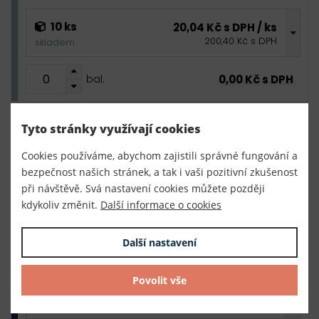
10 ks
20,04 Kč s DPH / ks
200,40 Kč s DPH
skladem
0,00 Kč s DPH
bal.
585 - modrošedá
Tyto stránky využívají cookies
Cookies používáme, abychom zajistili správné fungování a
10 ks
20,04 Kč s DPH / ks
bezpečnost našich stránek, a tak i vaši pozitivní zkušenost
200,40 Kč s DPH
skladem
při návštěvě. Svá nastavení cookies můžete později
kdykoliv změnit.
Další informace o cookies
0,00 Kč s DPH
bal.
Další nastavení
598 - temně modrá
Povolit vše
10 ks
20,04 Kč s DPH / ks
200,40 Kč s DPH
skladem