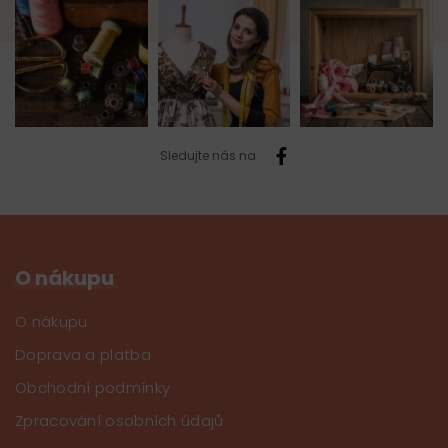
Sledujte nás na
O nákupu
O nákupu
Doprava a platba
Obchodní podmínky
Zpracování osobních údajů