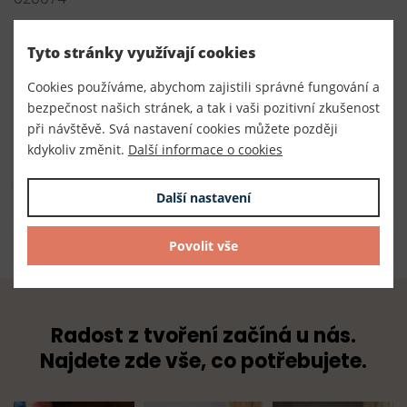
Výrobce
Tyto stránky využívají cookies
Český výrobce
Cookies používáme, abychom zajistili správné fungování a
Dodavatel
bezpečnost našich stránek, a tak i vaši pozitivní zkušenost
TKACZIK s.r.o.
při návštěvě. Svá nastavení cookies můžete později
kdykoliv změnit.
Další informace o cookies
Složení
Další nastavení
Složení : 64% polyester 36% elastodien
Povolit vše
Radost z tvoření začíná u nás.
Najdete zde vše, co potřebujete.