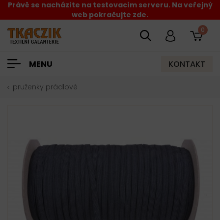
Právě se nacházíte na testovacím serveru. Na veřejný
web pokračujte zde.
0
KONTAKT
MENU
pruženky prádlové