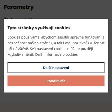
Parametry
Číslo produktu:
200022
Tyto stránky využívají cookies
Výrobce
Cookies používáme, abychom zajistili správné fungování a
bezpečnost našich stránek, a tak i vaši pozitivní zkušenost
Český výrobce
při návštěvě. Svá nastavení cookies můžete později
Dodavatel
kdykoliv změnit.
Další informace o cookies
TKACZIK s.r.o.
Další nastavení
Složení
Povolit vše
Složení: 100% bavlna