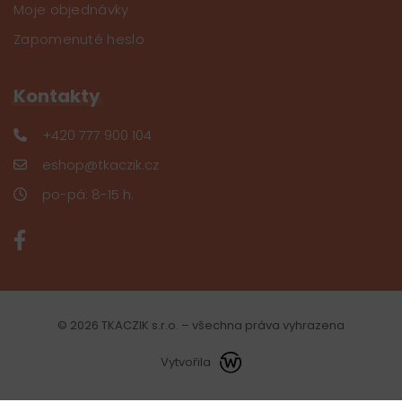
Moje objednávky
Zapomenuté heslo
Kontakty
+420 777 900 104
eshop@tkaczik.cz
po-pá: 8-15 h.
© 2026 TKACZIK s.r.o. – všechna práva vyhrazena
Vytvořila