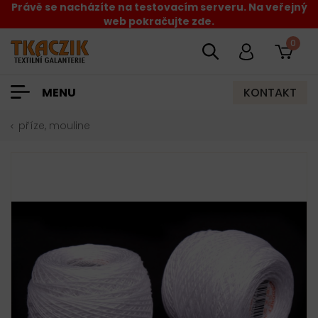
Právě se nacházíte na testovacím serveru. Na veřejný
web pokračujte zde.
0
KONTAKT
MENU
příze, mouline