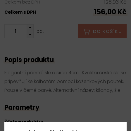
128,93 Kč
Celkem bez DPH
156,00 Kč
Celkem s DPH
DO KOŠÍKU
bal.
Popis produktu
Elegantní pánské šle o šířce 4cm . Kvalitní české šle se
připěvňují ke kalhotám pomocí koženkových poutek.
Pouze v černé barvě. Alternativní název: kšandy, šle
Parametry
Číslo produktu:
160006