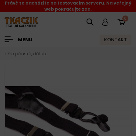
Právě se nacházíte na testovacím serveru. Na veřejný
web pokračujte zde.
0
KONTAKT
MENU
šle pánské, dětské