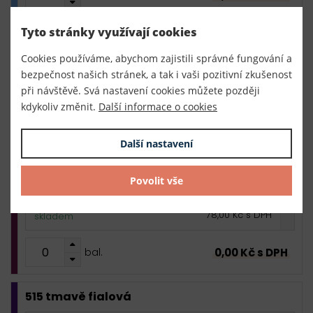
Tyto stránky využívají cookies
502/503 světle fialová
Cookies používáme, abychom zajistili správné fungování a
1 svazek
78,00 Kč s DPH / svazek
bezpečnost našich stránek, a tak i vaši pozitivní zkušenost
78,00 Kč s DPH
skladem
při návštěvě. Svá nastavení cookies můžete později
kdykoliv změnit.
Další informace o cookies
0,00 Kč s DPH
bal.
Další nastavení
510 purpurově fialová
Povolit vše
1 svazek
78,00 Kč s DPH / svazek
78,00 Kč s DPH
skladem
0,00 Kč s DPH
bal.
515 tmavě fialová