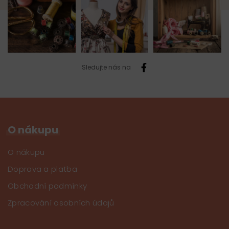
Sledujte nás na
O nákupu
O nákupu
Doprava a platba
Obchodní podmínky
Zpracování osobních údajů