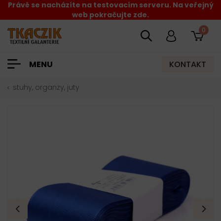
Právě se nacházíte na testovacím serveru. Na veřejný
web pokračujte zde.
0
KONTAKT
MENU
stuhy, organzy, juty