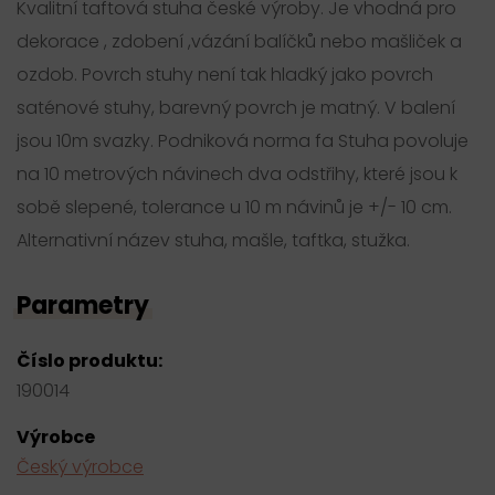
Kvalitní taftová stuha české výroby. Je vhodná pro
dekorace , zdobení ,vázání balíčků nebo mašliček a
ozdob. Povrch stuhy není tak hladký jako povrch
saténové stuhy, barevný povrch je matný. V balení
jsou 10m svazky. Podniková norma fa Stuha povoluje
na 10 metrových návinech dva odstřihy, které jsou k
sobě slepené, tolerance u 10 m návinů je +/- 10 cm.
Alternativní název stuha, mašle, taftka, stužka.
Parametry
Číslo produktu:
190014
Výrobce
Český výrobce