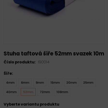
Stuha taftová šíře 52mm svazek 10m
Číslo produktu:
190014
Šíře:
4mm
6mm
9mm
15mm
20mm
25mm
40mm
52mm
72mm
108mm
Vyberte variantu produktu