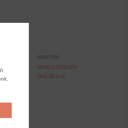
metry
roduktu:
190137/136
e
Made in Germany
ři
tel
TKACZIK s.r.o.
nit.
ní
a