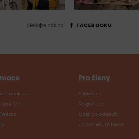
Sledujte nás na
FACEBOOKU
rmace
Pro členy
ení cookies
Přihlášení
ační řád
Registrace
í místa
Moje objednávky
ty
Zapomenuté heslo