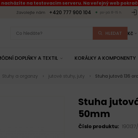
 nacházíte na testovacím serveru. Na veřejný web pokraču
+420 777 900 104
Zavolejte nám
po-pá 8-15 h.
HLEDAT
Kč
ÓDNÍ DOPLŇKY A TEXTIL
KORÁLKY A KOMPONENTY
Stuhy a organzy
jutové stuhy, juty
Stuha jutová 136 o
Stuha jutová
50mm
Číslo produktu:
190137