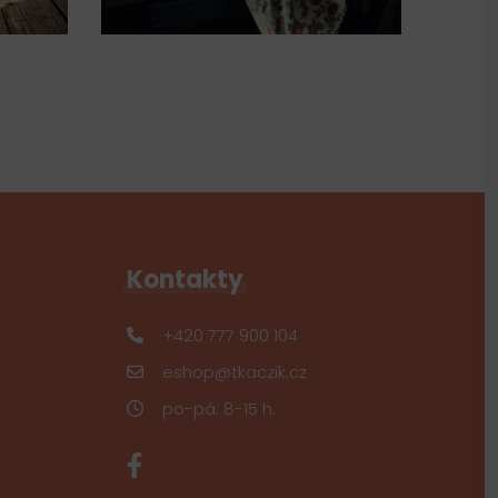
Kontakty
+420 777 900 104
eshop@tkaczik.cz
po-pá: 8-15 h.