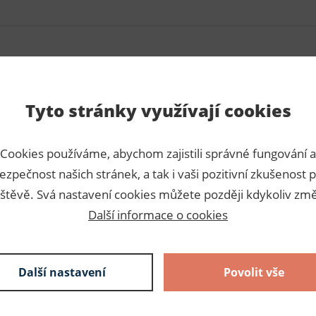
Para
Tyto stránky využívají cookies
ch vláken, která se získávají z
Číslo p
Cookies používáme, abychom zajistili správné fungování a
arví a získávají se tak různé
Výrobc
ezpečnost našich stránek, a tak i vaši pozitivní zkušenost p
ských pracech a různým
Dodava
štěvě. Svá nastavení cookies můžete později kdykoliv změ
Další informace o cookies
Slože
100% jut
Další nastavení
Povolit vše