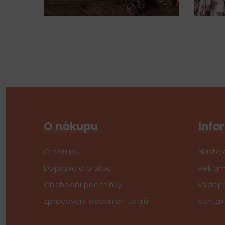
O nákupu
Info
O nákupu
Nastav
Doprava a platba
Reklam
Obchodní podmínky
Výdejn
Zpracování osobních údajů
Kontak