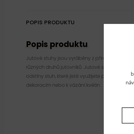
POPIS PRODUKTU
Popis produktu
Jutové stuhy jsou vyráběny z přírodních textilní
různých druhů jutovníků. Jutové stuhy se dále b
b
odstíny stuh, které jistě využijete při aranžer
náv
dekoracím nebo k vázání květin.