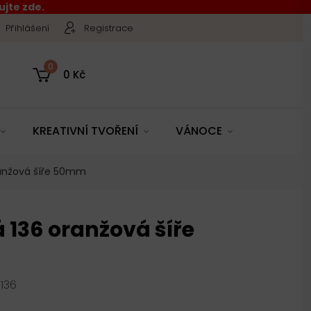
jte zde.
Přihlášení
Registrace
0
0 Kč
KREATIVNÍ TVOŘENÍ
VÁNOCE
ranžová šíře 50mm
 136 oranžová šíře
/136