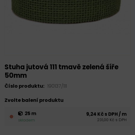
Stuha jutová 111 tmavě zelená šíře
50mm
Číslo produktu:
190137/111
Zvolte balení produktu
25 m
9,24 Kč s DPH / m
231,00 Kč s DPH
skladem