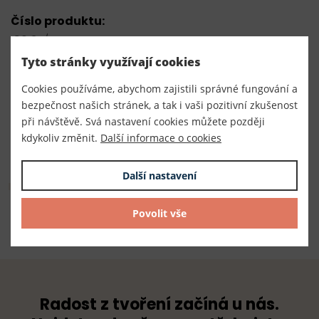
Číslo produktu:
190137/111
Tyto stránky využívají cookies
Výrobce
Made in Germany
Cookies používáme, abychom zajistili správné fungování a
bezpečnost našich stránek, a tak i vaši pozitivní zkušenost
Dodavatel
při návštěvě. Svá nastavení cookies můžete později
TKACZIK s.r.o.
kdykoliv změnit.
Další informace o cookies
Další nastavení
Složení
100% juta
Povolit vše
Radost z tvoření začíná u nás.