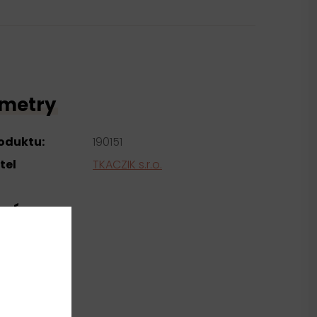
metry
roduktu:
190151
tel
TKACZIK s.r.o.
ní
yester