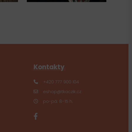
Kontakty
+420 777 900 104
eshop@tkaczik.cz
po-pá: 8-15 h.