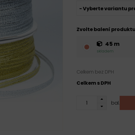
- Vyberte variantu pr
Zvolte balení produkt
45 m
skladem
Celkem bez DPH
Celkem s DPH
bal.