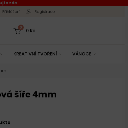
jte zde.
Přihlášení
Registrace
0
0 Kč
KREATIVNÍ TVOŘENÍ
VÁNOCE
4mm
ová šíře 4mm
duktu