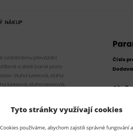
Ý NÁKUP
Para
ít k ozdobnému převázání
Číslo p
stříbrné a zlaté barvě proto
Dodava
název: stuha lurexová, stuha
uha lurexová, stuha rexorová,
Slože
100% pol
Tyto stránky využívají cookies
Cookies používáme, abychom zajistili správné fungování a