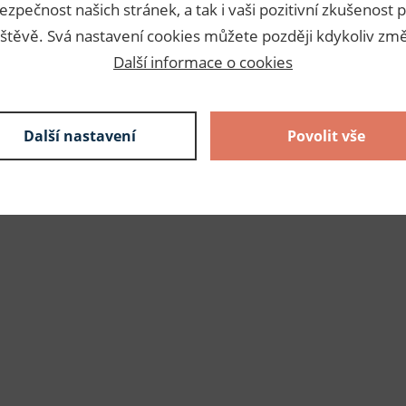
ezpečnost našich stránek, a tak i vaši pozitivní zkušenost p
štěvě. Svá nastavení cookies můžete později kdykoliv změ
1,32 Kč s DPH / m
45 m
Další informace o cookies
59,40 Kč s DPH
skladem
Další nastavení
Povolit vše
1,32 Kč s DPH / m
45 m
59,40 Kč s DPH
skladem