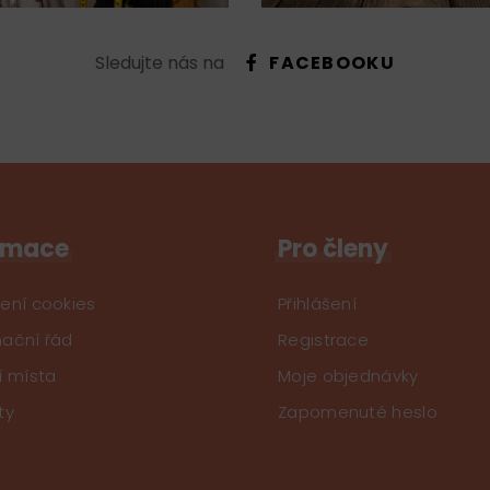
Sledujte nás na
FACEBOOKU
rmace
Pro členy
ení cookies
Přihlášení
ační řád
Registrace
í místa
Moje objednávky
ty
Zapomenuté heslo