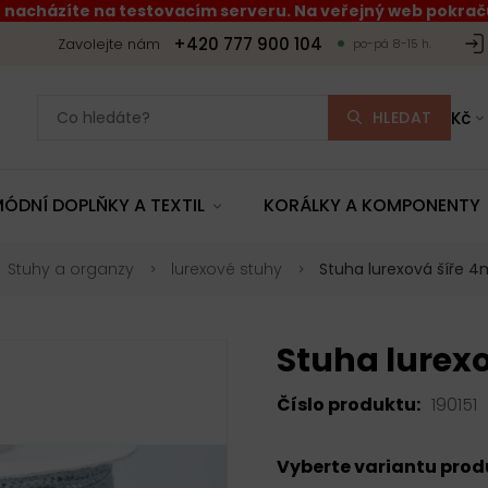
 nacházíte na testovacím serveru. Na veřejný web pokraču
+420 777 900 104
Zavolejte nám
po-pá 8-15 h.
HLEDAT
Kč
ÓDNÍ DOPLŇKY A TEXTIL
KORÁLKY A KOMPONENTY
Stuhy a organzy
lurexové stuhy
Stuha lurexová šíře 
Stuha lurex
Číslo produktu:
190151
Vyberte variantu pro