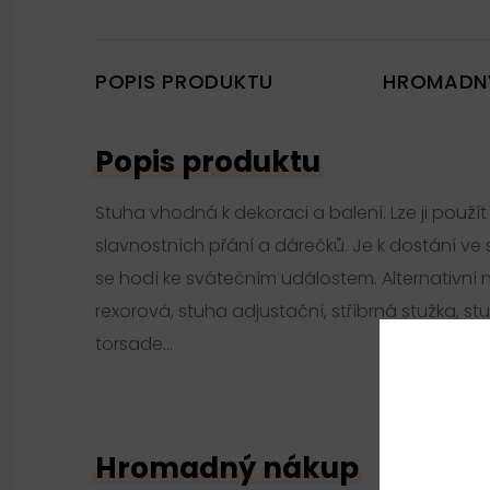
POPIS PRODUKTU
HROMADN
Popis produktu
Stuha vhodná k dekoraci a balení. Lze ji použ
slavnostních přání a dárečků. Je k dostání ve 
se hodí ke svátečním událostem. Alternativní 
rexorová, stuha adjustační, stříbrná stužka, st
torsade...
Hromadný nákup