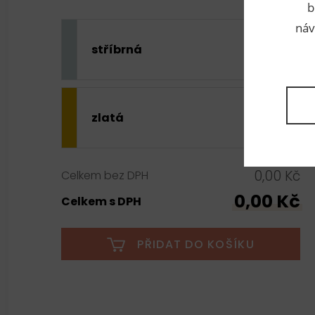
b
náv
stříbrná
zlatá
0,00 Kč
Celkem bez DPH
0,00 Kč
Celkem s DPH
PŘIDAT DO KOŠÍKU