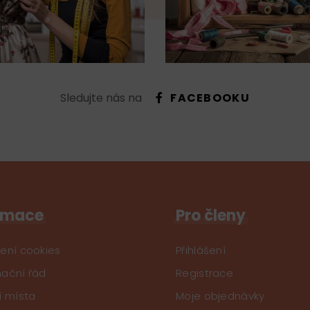
Sledujte nás na
FACEBOOKU
rmace
Pro členy
ení cookies
Přihlášení
ační řád
Registrace
í místa
Moje objednávky