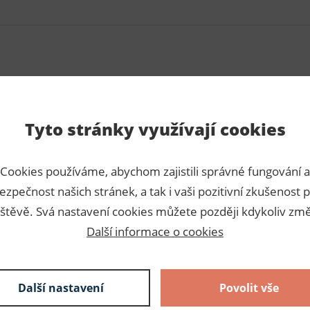
Para
Tyto stránky využívají cookies
Číslo p
Výrobc
Cookies používáme, abychom zajistili správné fungování a
Dodava
ezpečnost našich stránek, a tak i vaši pozitivní zkušenost p
štěvě. Svá nastavení cookies můžete později kdykoliv změ
Slože
Další informace o cookies
Pruženka
spodního
Další nastavení
Povolit vše
tepláčků