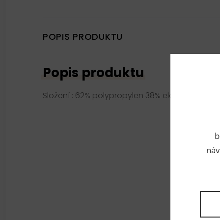
POPIS PRODUKTU
Popis produktu
Složení : 62% polypropylen 38% elastodien
b
náv