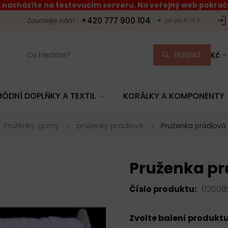
 nacházíte na testovacím serveru. Na veřejný web pokraču
+420 777 900 104
Zavolejte nám
po-pá 8-15 h.
HLEDAT
Kč
ÓDNÍ DOPLŇKY A TEXTIL
KORÁLKY A KOMPONENTY
Pruženky, gumy
pruženky prádlové
Pruženka prádlová 
Pruženka pr
Číslo produktu:
02008
Zvolte balení produkt