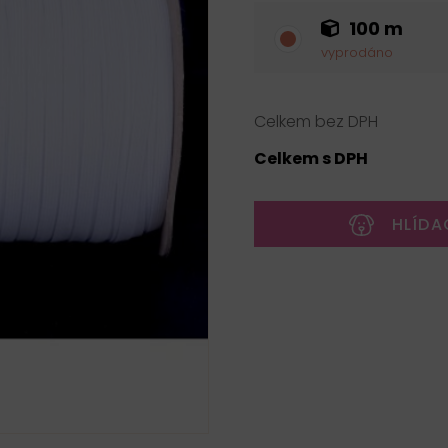
100 m
vyprodáno
Celkem bez DPH
Celkem s DPH
HLÍDA