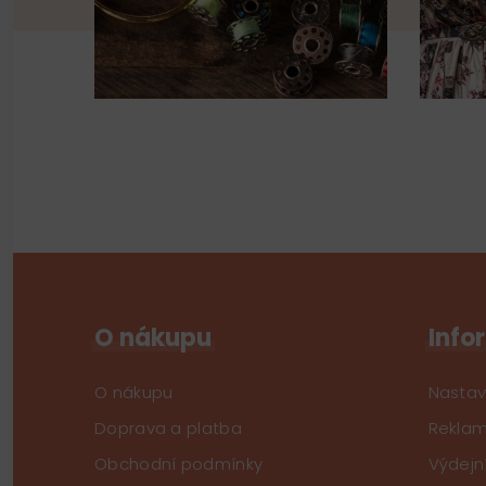
O nákupu
Info
O nákupu
Nastav
Doprava a platba
Reklam
Obchodní podmínky
Výdejn