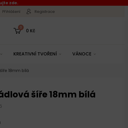
jte zde.
Přihlášení
Registrace
0
0 Kč
KREATIVNÍ TVOŘENÍ
VÁNOCE
šíře 18mm bílá
ádlová šíře 18mm bílá
5
u