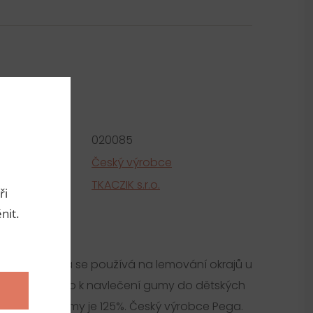
metry
roduktu:
020085
e
Český výrobce
tel
TKACZIK s.r.o.
ři
nit.
ní
 neboli guma se používá na lemování okrajů u
 prádla nebo k navlečení gumy do dětských
. Pružnost gumy je 125%. Český výrobce Pega.