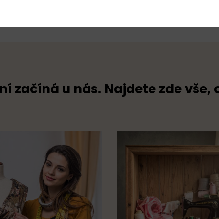
ní začíná u nás. Najdete zde vše, 