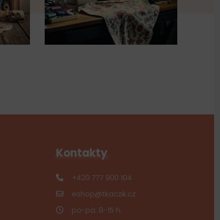
Kontakty
+420 777 900 104
eshop@tkaczik.cz
po-pá: 8-15 h.