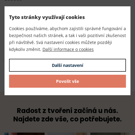
Výrobce
Tyto stránky využívají cookies
Český výrobce
Cookies používáme, abychom zajistili správné fungování a
Dodavatel
bezpečnost našich stránek, a tak i vaši pozitivní zkušenost
TKACZIK s.r.o.
při návštěvě. Svá nastavení cookies můžete později
kdykoliv změnit.
Další informace o cookies
Složení
Další nastavení
100% bavlna + nános polyetylén
Povolit vše
Radost z tvoření začíná u nás.
Najdete zde vše, co potřebujete.