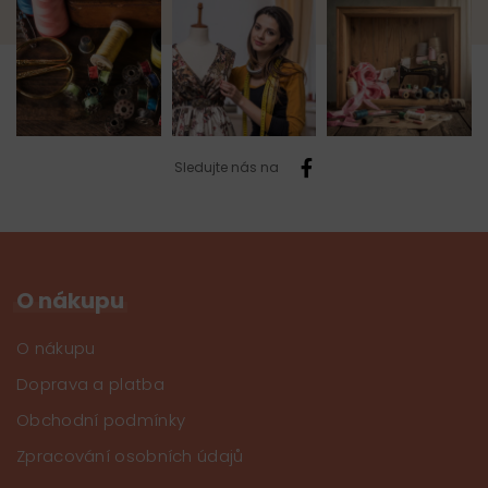
Sledujte nás na
O nákupu
O nákupu
Doprava a platba
Obchodní podmínky
Zpracování osobních údajů