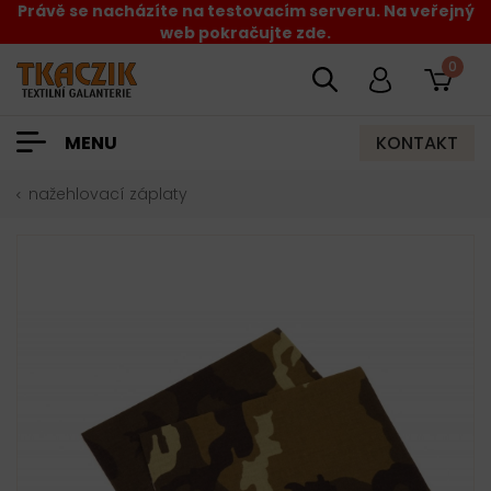
Právě se nacházíte na testovacím serveru. Na veřejný
web pokračujte zde.
0
KONTAKT
MENU
nažehlovací záplaty