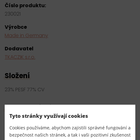
Číslo produktu:
230021
Výrobce
Made in Germany
Dodavatel
TKACZIK s.r.o.
Složení
23% PESF 77% CV
Hromadný nákup
Tyto stránky využívají cookies
Cookies používáme, abychom zajistili správné fungování a
bílá
bezpečnost našich stránek, a tak i vaši pozitivní zkušenost