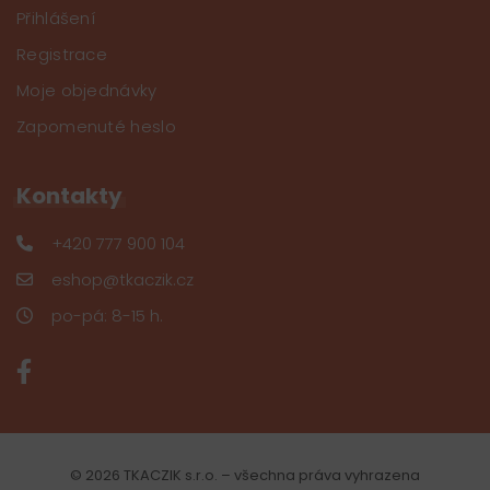
Přihlášení
Registrace
Moje objednávky
Zapomenuté heslo
Kontakty
+420 777 900 104
eshop@tkaczik.cz
po-pá: 8-15 h.
© 2026 TKACZIK s.r.o. – všechna práva vyhrazena