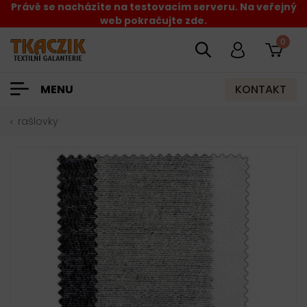
Právě se nacházíte na testovacím serveru. Na veřejný
web pokračujte zde.
0
KONTAKT
MENU
rašlovky