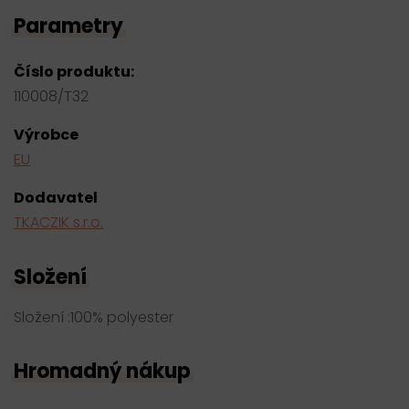
Parametry
Číslo produktu:
110008/T32
Výrobce
EU
Dodavatel
TKACZIK s.r.o.
Složení
Složení :100% polyester
Hromadný nákup