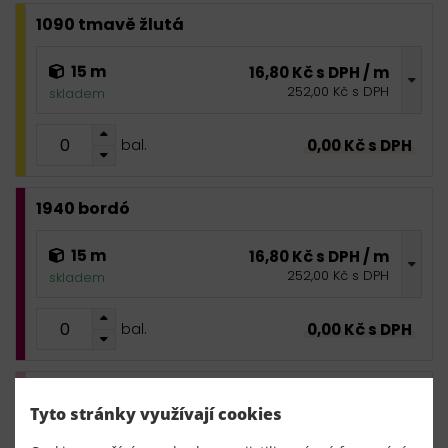
1090 tmavě žlutá
15 m
16,80 Kč s DPH / m
252,00 Kč s DPH
skladem
0,00 Kč s DPH
bal.
1940 bordó
15 m
16,80 Kč s DPH / m
252,00 Kč s DPH
skladem
0,00 Kč s DPH
bal.
1970 světle růžová
Tyto stránky využívají cookies
15 m
16,80 Kč s DPH / m