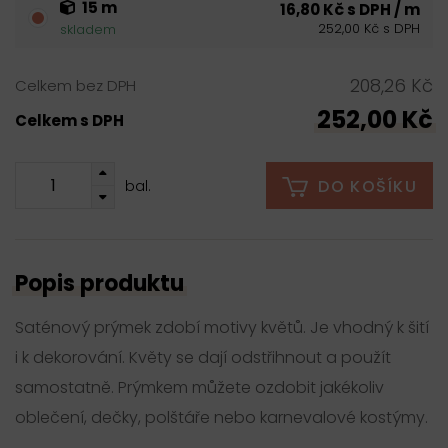
15 m
16,80 Kč s DPH / m
252,00 Kč s DPH
skladem
208,26 Kč
Celkem bez DPH
252,00 Kč
Celkem s DPH
DO KOŠÍKU
bal.
Popis produktu
Saténový prýmek zdobí motivy květů. Je vhodný k šití
i k dekorování. Květy se dají odstřihnout a použít
samostatně. Prýmkem můžete ozdobit jakékoliv
oblečení, dečky, polštáře nebo karnevalové kostýmy.