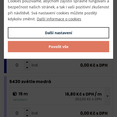
Cookies používáme, abychom zajistili správné fungování a
252,00 Kč s DPH
skladem
bezpečnost našich stránek, a tak i vaši pozitivní zkušenost
při návštěvě. Svá nastavení cookies můžete později
0,00 Kč s DPH
bal.
kdykoliv změnit.
Další informace o cookies
Další nastavení
2800 tmavě modrá
15 m
16,80 Kč s DPH / m
Povolit vše
252,00 Kč s DPH
skladem
0,00 Kč s DPH
bal.
5430 světle modrá
15 m
16,80 Kč s DPH / m
252,00 Kč s DPH
skladem
0,00 Kč s DPH
bal.