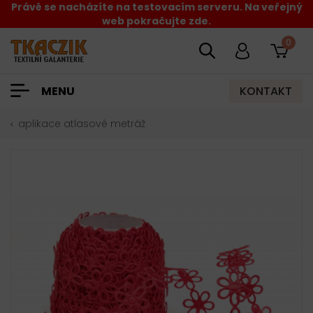
Právě se nacházíte na testovacím serveru. Na veřejný
web pokračujte zde.
0
KONTAKT
MENU
aplikace atlasové metráž