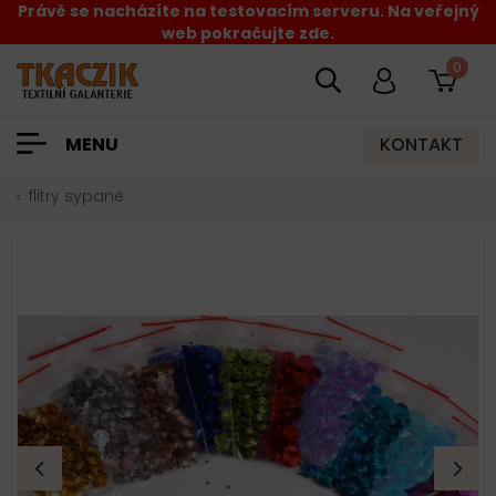
Právě se nacházíte na testovacím serveru. Na veřejný
web pokračujte zde.
0
KONTAKT
MENU
flitry sypané