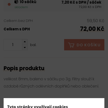
10 sáčků
7,20 Kč s DPH / sáček
72,00 Kč s DPH
skladem
59,50 Kč
Celkem bez DPH
72,00 Kč
Celkem s DPH
DO KOŠÍKU
bal.
Popis produktu
velikost 8mm, baleno v sáčku po 3g. Flitry slouží k
ozdobě různých oděvních doplňků nebo oblečení.
Parametry
Tyto stránky využívají cookies