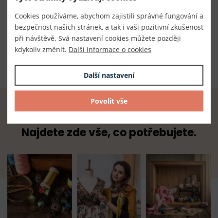
Číslo produktu:
Cookies používáme, abychom zajistili správné fungování a
300003/714
bezpečnost našich stránek, a tak i vaši pozitivní zkušenost
při návštěvě. Svá nastavení cookies můžete později
Dodavatel
kdykoliv změnit.
Další informace o cookies
TKACZIK s.r.o.
Další nastavení
Povolit vše
Radost z tvoření začíná u nás.
Najdete zde vše, co potřebujete.