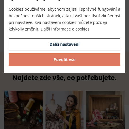
Číslo produktu:
Cookies používáme, abychom zajistili správné fungování a
300041/771
bezpečnost našich stránek, a tak i vaši pozitivní zkušenost
při návštěvě. Svá nastavení cookies můžete později
Dodavatel
kdykoliv změnit.
Další informace o cookies
TKACZIK s.r.o.
Další nastavení
Povolit vše
Radost z tvoření začíná u nás.
Najdete zde vše, co potřebujete.