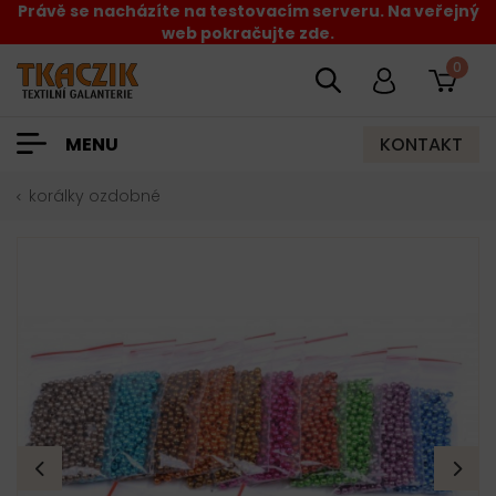
Právě se nacházíte na testovacím serveru. Na veřejný
web pokračujte zde.
0
KONTAKT
MENU
korálky ozdobné