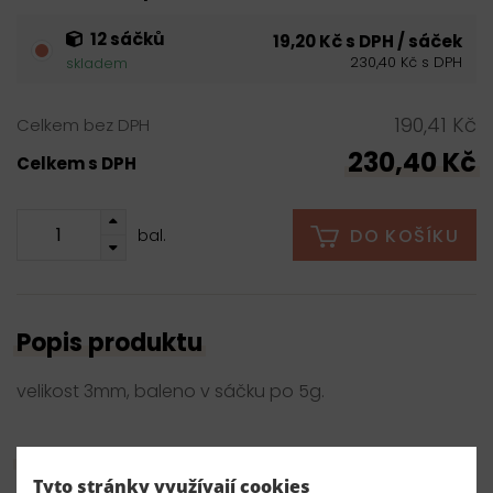
12 sáčků
19,20 Kč s DPH / sáček
230,40 Kč s DPH
skladem
190,41 Kč
Celkem bez DPH
230,40 Kč
Celkem s DPH
DO KOŠÍKU
bal.
Popis produktu
velikost 3mm, baleno v sáčku po 5g.
Parametry
Tyto stránky využívají cookies