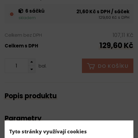
6 sáčků
21,60 Kč s DPH / sáček
129,60 Kč s DPH
skladem
107,11 Kč
Celkem bez DPH
129,60 Kč
Celkem s DPH
DO KOŠÍKU
bal.
Popis produktu
Parametry
Tyto stránky využívají cookies
Číslo produktu: