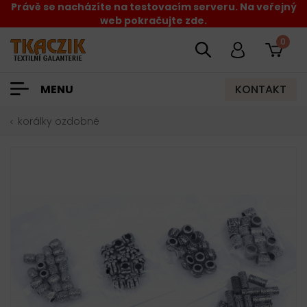
Právě se nacházíte na testovacím serveru. Na veřejný
web pokračujte zde.
0
KONTAKT
MENU
korálky ozdobné