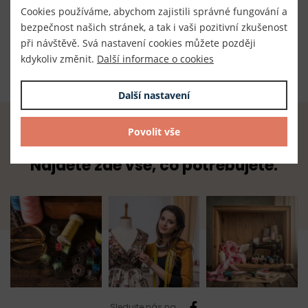
300004/779
Cookies používáme, abychom zajistili správné fungování a
bezpečnost našich stránek, a tak i vaši pozitivní zkušenost
Dodavatel
při návštěvě. Svá nastavení cookies můžete později
TKACZIK s.r.o.
kdykoliv změnit.
Další informace o cookies
Další nastavení
Povolit vše
Radost z tvoření začíná u nás.
Najdete zde vše, co potřebujete.
Sledujte nás na