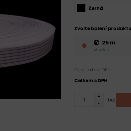
černá
Zvolte balení produkt
25 m
skladem
Celkem bez DPH
Celkem s DPH
bal.