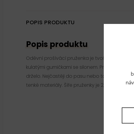
POPIS PRODUKTU
Popis produktu
Oděvní prošívácí pruženka je tvořena vzájem
kulatými gumičkami se silonem. Pruženka se n
b
drželo. Nejčastěji do pasu nebo také na konec r
náv
tenké materiály. Šíře pruženky je 2,5cm.