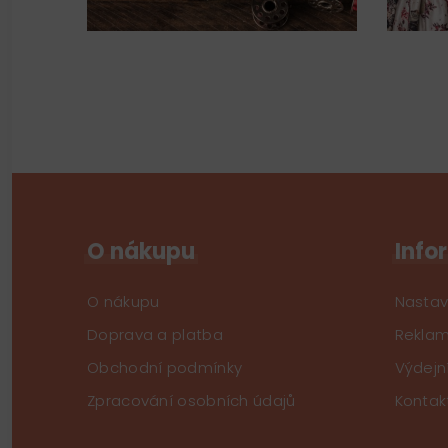
O nákupu
Info
O nákupu
Nastav
Doprava a platba
Reklam
Obchodní podmínky
Výdejn
Zpracování osobních údajů
Kontak