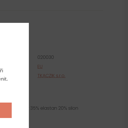
metry
roduktu:
020030
e
EU
ři
tel
TKACZIK s.r.o.
nit.
ní
 45% polyester 35% elastan 20% silon