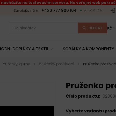
 nacházíte na testovacím serveru. Na veřejný web pokraču
+420 777 900 104
Zavolejte nám
po-pá 8-15 h.
HLEDAT
Kč
ÓDNÍ DOPLŇKY A TEXTIL
KORÁLKY A KOMPONENTY
Pruženky, gumy
pruženky prošívací
Pruženka prošívac
Pruženka pro
Číslo produktu:
02003
Vyberte variantu pro