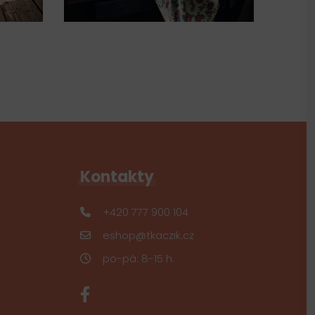
Kontakty
+420 777 900 104
eshop@tkaczik.cz
po-pá: 8-15 h.