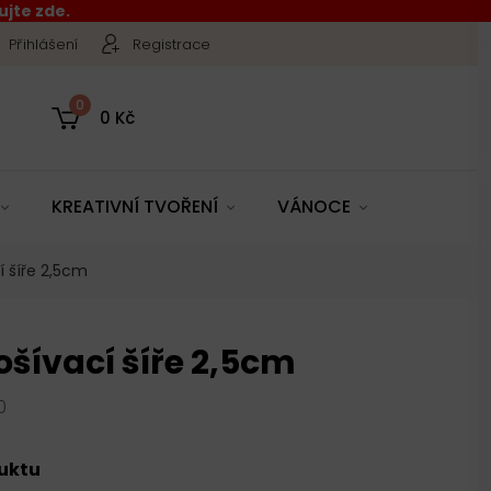
jte zde.
Přihlášení
Registrace
0
0 Kč
KREATIVNÍ TVOŘENÍ
VÁNOCE
í šíře 2,5cm
šívací šíře 2,5cm
0
duktu