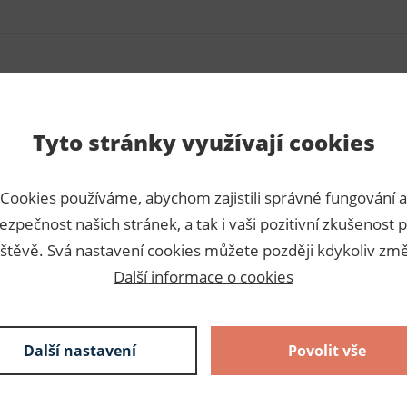
Para
Tyto stránky využívají cookies
ně protkanými tenkými
Číslo p
Cookies používáme, abychom zajistili správné fungování a
ašívá na oblečení aby lépe
Výrobc
ezpečnost našich stránek, a tak i vaši pozitivní zkušenost p
ukávu. Ideální je na letní
Dodava
štěvě. Svá nastavení cookies můžete později kdykoliv změ
Další informace o cookies
Slože
Složení:
Další nastavení
Povolit vše