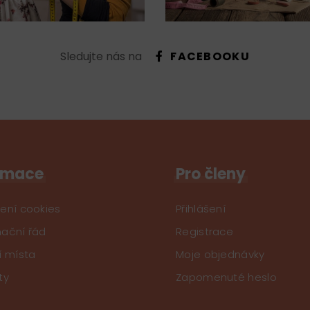
Sledujte nás na
FACEBOOKU
rmace
Pro členy
ení cookies
Přihlášení
ační řád
Registrace
í místa
Moje objednávky
ty
Zapomenuté heslo