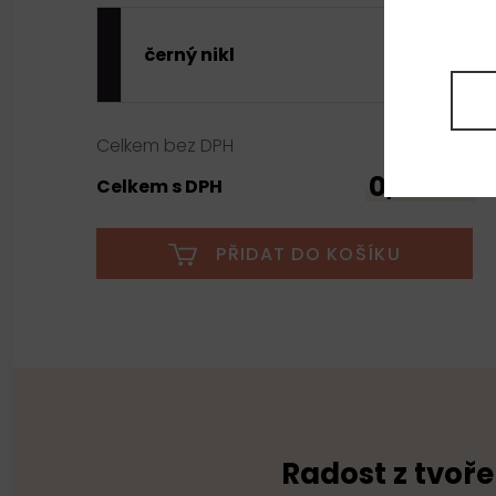
černý nikl
0,00 Kč
Celkem bez DPH
0,00 Kč
Celkem s DPH
PŘIDAT DO KOŠÍKU
Radost z tvoře