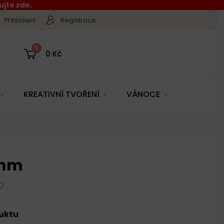
jte zde.
Přihlášení
Registrace
0
0 Kč
KREATIVNÍ TVOŘENÍ
VÁNOCE
4mm
0
duktu