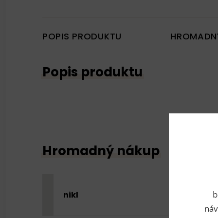
POPIS PRODUKTU
HROMADN
Popis produktu
Hromadný nákup
b
nikl
náv