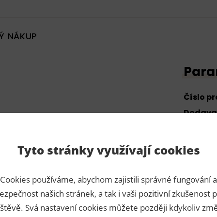
Ý NÁKUP
Para
Číslo p
Dodava
Tyto stránky využívají cookies
Cookies používáme, abychom zajistili správné fungování a
0,54 Kč s DPH / ks
50 ks
ezpečnost našich stránek, a tak i vaši pozitivní zkušenost p
27,00 Kč s DPH
skladem
štěvě. Svá nastavení cookies můžete později kdykoliv změ