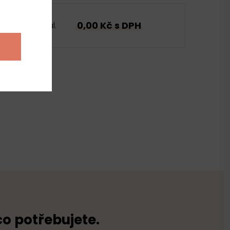
0,00 Kč s DPH
bal.
co potřebujete.