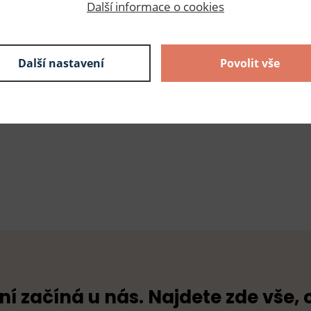
Další informace o cookies
0,54 Kč s DPH / ks
50 ks
27,00 Kč s DPH
skladem
Další nastavení
Povolit vše
ní začíná u nás. Najdete zde vše, 