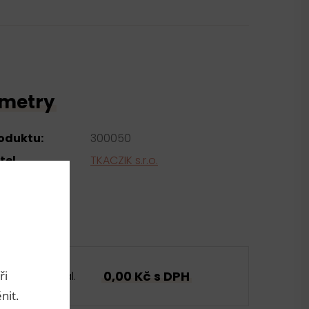
metry
roduktu:
300050
tel
TKACZIK s.r.o.
ři
0,00 Kč s DPH
bal.
nit.