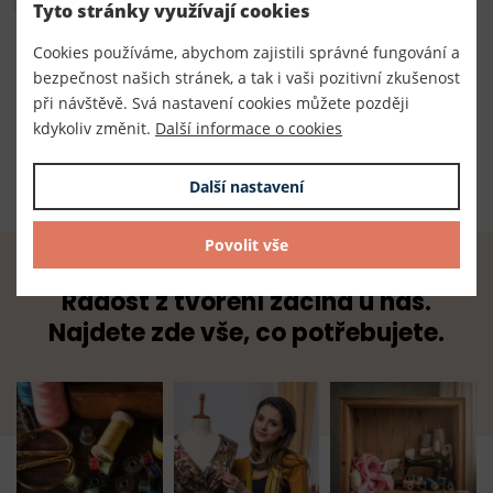
Tyto stránky využívají cookies
Číslo produktu:
Cookies používáme, abychom zajistili správné fungování a
bezpečnost našich stránek, a tak i vaši pozitivní zkušenost
300039
při návštěvě. Svá nastavení cookies můžete později
Dodavatel
kdykoliv změnit.
Další informace o cookies
TKACZIK s.r.o.
Další nastavení
Povolit vše
Radost z tvoření začíná u nás.
Najdete zde vše, co potřebujete.