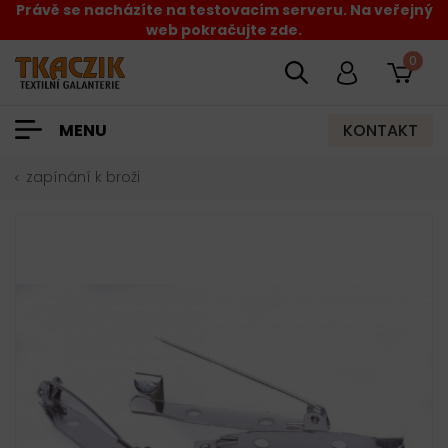
Právě se nacházíte na testovacím serveru. Na veřejný
web pokračujte zde.
0
KONTAKT
MENU
zapínání k broži