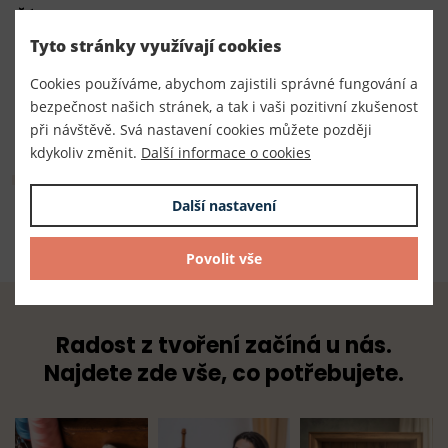
Číslo produktu:
240034/m
Tyto stránky využívají cookies
Dodavatel
Cookies používáme, abychom zajistili správné fungování a
bezpečnost našich stránek, a tak i vaši pozitivní zkušenost
TKACZIK s.r.o.
při návštěvě. Svá nastavení cookies můžete později
kdykoliv změnit.
Další informace o cookies
Složení
Další nastavení
100% polyester
Povolit vše
Radost z tvoření začíná u nás.
Najdete zde vše, co potřebujete.