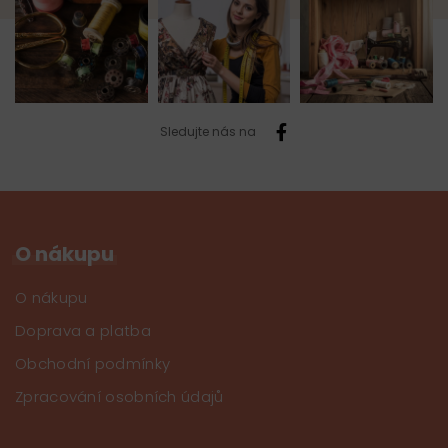
Sledujte nás na
O nákupu
O nákupu
Doprava a platba
Obchodní podmínky
Zpracování osobních údajů