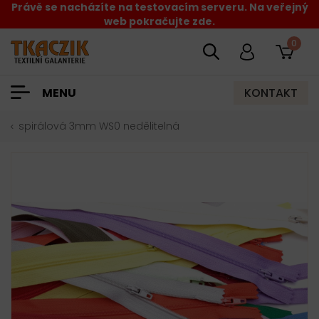
Právě se nacházíte na testovacím serveru. Na veřejný
web pokračujte zde.
0
KONTAKT
MENU
spirálová 3mm WS0 nedělitelná