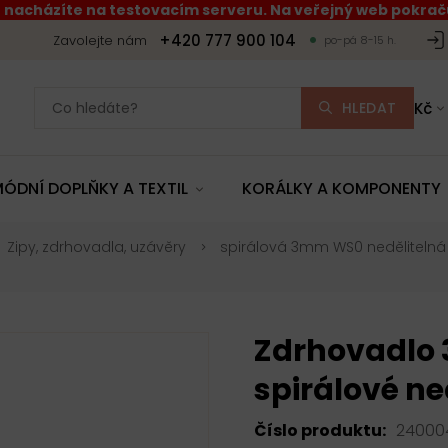
 nacházíte na testovacím serveru. Na veřejný web pokraču
+420 777 900 104
Zavolejte nám
po-pá 8-15 h.
HLEDAT
Kč
ÓDNÍ DOPLŇKY A TEXTIL
KORÁLKY A KOMPONENTY
Zipy, zdrhovadla, uzávěry
spirálová 3mm WS0 nedělitelná
Zdrhovadlo
spirálové ne
Číslo produktu:
24000