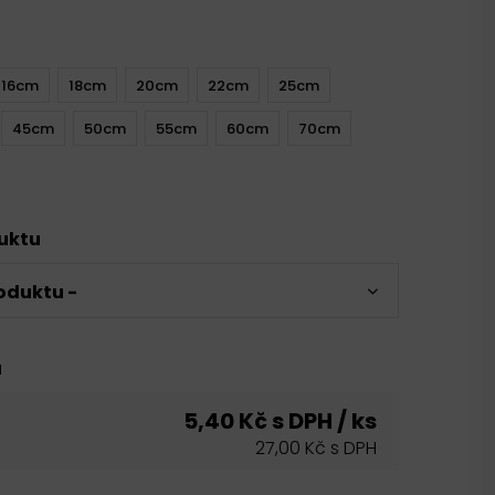
16cm
18cm
20cm
22cm
25cm
45cm
50cm
55cm
60cm
70cm
duktu
oduktu -
u
5,40 Kč s DPH / ks
27,00 Kč s DPH