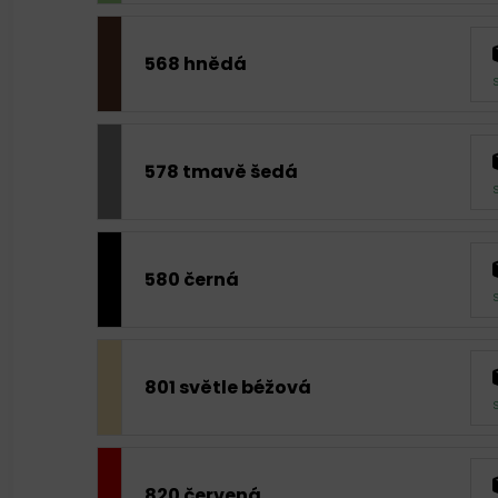
568 hnědá
578 tmavě šedá
580 černá
801 světle béžová
820 červená