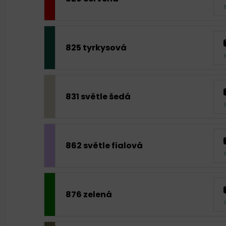
825 tyrkysová
831 světle šedá
862 světle fialová
876 zelená