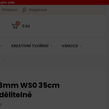
jte zde.
Přihlášení
Registrace
0
0 Kč
KREATIVNÍ TVOŘENÍ
VÁNOCE
 3mm WS0 35cm
dělitelné
4