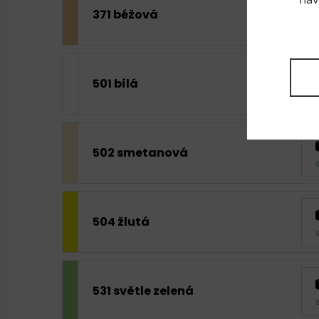
371 béžová
501 bílá
502 smetanová
504 žlutá
531 světle zelená