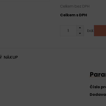
Celkem bez DPH
Celkem s DPH
bal.
Ý NÁKUP
Para
Číslo p
Dodava