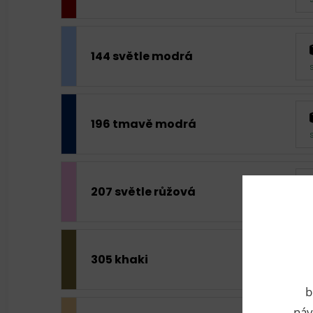
144 světle modrá
196 tmavě modrá
207 světle růžová
305 khaki
b
náv