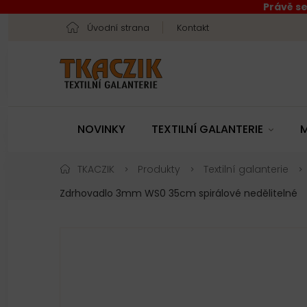
Právě se
Úvodní strana
Kontakt
NOVINKY
TEXTILNÍ GALANTERIE
M
TKACZIK
Produkty
Textilní galanterie
Zdrhovadlo 3mm WS0 35cm spirálové nedělitelné