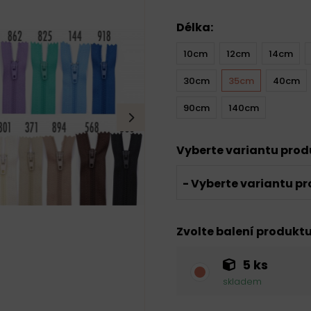
Délka:
10cm
12cm
14cm
30cm
35cm
40cm
90cm
140cm
Vyberte variantu pro
- Vyberte variantu pr
Zvolte balení produkt
5 ks
skladem