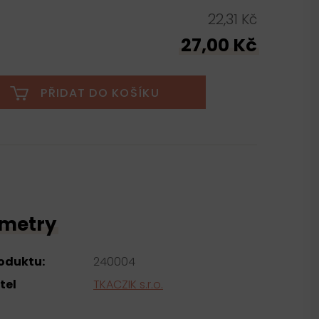
22,31 Kč
27,00 Kč
PŘIDAT DO KOŠÍKU
metry
roduktu:
240004
tel
TKACZIK s.r.o.